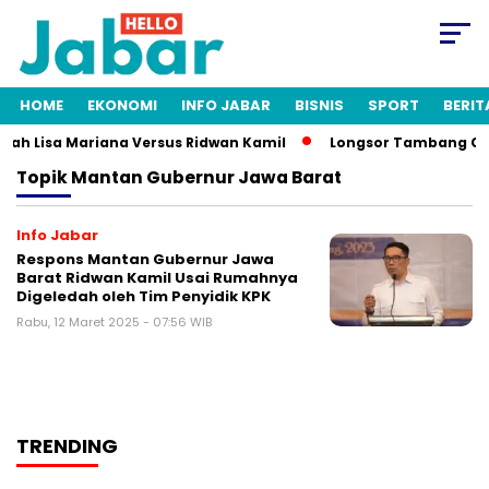
HOME
EKONOMI
INFO JABAR
BISNIS
SPORT
BERIT
tnah Lisa Mariana Versus Ridwan Kamil
Longsor Tambang Gunu
Topik
Mantan Gubernur Jawa Barat
Info Jabar
Respons Mantan Gubernur Jawa
Barat Ridwan Kamil Usai Rumahnya
Digeledah oleh Tim Penyidik KPK
Rabu, 12 Maret 2025 - 07:56 WIB
TRENDING