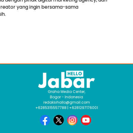
creator yang ingin bersama-sama
ih.
Graha Media Center,
Bogor - Indonesia
redaksihallo@gmail.com
+6285315557788 | +6281297176001