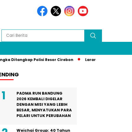
 Ditangkap Polisi Resor Cirebon
Larang Liputan Media Loka
ENDING
PADMA RUN BANDUNG
2026 KEMBALI DIGELAR
DENGAN MISI YANG LEBIH
BESAR, MENYATUKAN PARA
PELARI UNTUK PERUBAHAN
Weichai Group: 40 Tahun