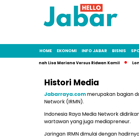
HOME
EKONOMI
INFO JABAR
BISNIS
SP
Hijau: Kasus Fitnah Lisa Mariana Versus Ridwan Kamil
Longso
Histori Media
Jabarraya.com
merupakan bagian dar
Network (IRMN).
Indonesia Raya Media Network didirika
wartawan yang juga mediapreneur.
Jaringan IRMN dimulai dengan hadirny