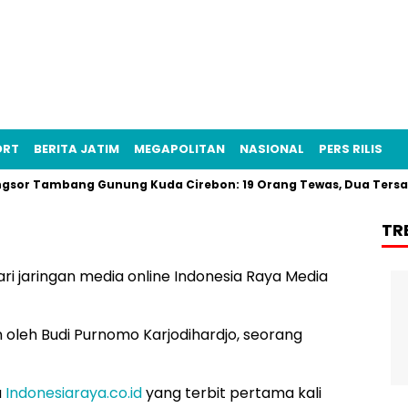
ORT
BERITA JATIM
MEGAPOLITAN
NASIONAL
PERS RILIS
r Tambang Gunung Kuda Cirebon: 19 Orang Tewas, Dua Tersangka
TR
i jaringan media online Indonesia Raya Media
n oleh Budi Purnomo Karjodihardjo, seorang
a
Indonesiaraya.co.id
yang terbit pertama kali