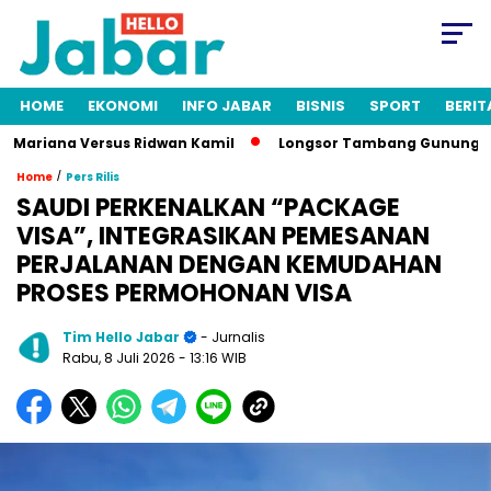
HOME
EKONOMI
INFO JABAR
BISNIS
SPORT
BERIT
ana Versus Ridwan Kamil
Longsor Tambang Gunung Kuda Cireb
/
Home
Pers Rilis
SAUDI PERKENALKAN “PACKAGE
VISA”, INTEGRASIKAN PEMESANAN
PERJALANAN DENGAN KEMUDAHAN
PROSES PERMOHONAN VISA
Tim Hello Jabar
- Jurnalis
Rabu, 8 Juli 2026
- 13:16 WIB