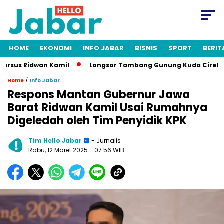
HOME
EKONOMI
INFO JABAR
BISNIS
SPORT
BERIT
sus Ridwan Kamil
Longsor Tambang Gunung Kuda Cirebon: 19 
/
Home
Info Jabar
Respons Mantan Gubernur Jawa
Barat Ridwan Kamil Usai Rumahnya
Digeledah oleh Tim Penyidik KPK
Tim Hello Jabar
- Jurnalis
Rabu, 12 Maret 2025
- 07:56 WIB