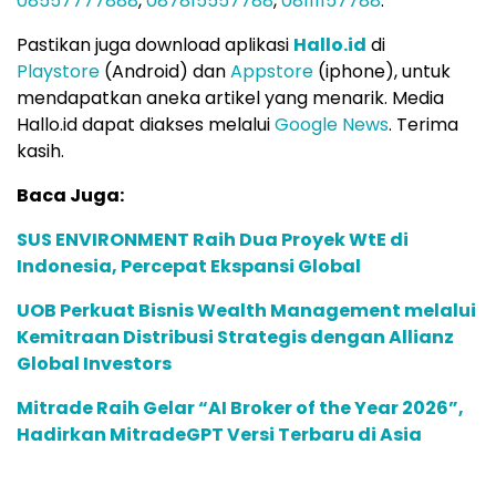
08557777888
,
087815557788
,
08111157788
.
Pastikan juga download aplikasi
Hallo.id
di
Playstore
(Android) dan
Appstore
(iphone), untuk
mendapatkan aneka artikel yang menarik. Media
Hallo.id dapat diakses melalui
Google News
. Terima
kasih.
Baca Juga:
SUS ENVIRONMENT Raih Dua Proyek WtE di
Indonesia, Percepat Ekspansi Global
UOB Perkuat Bisnis Wealth Management melalui
Kemitraan Distribusi Strategis dengan Allianz
Global Investors
Mitrade Raih Gelar “AI Broker of the Year 2026”,
Hadirkan MitradeGPT Versi Terbaru di Asia