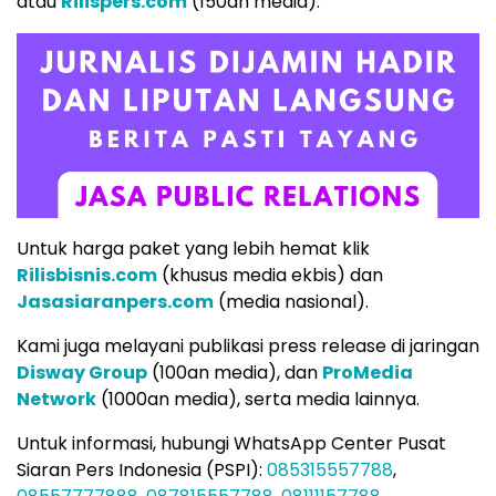
atau
Rilispers.com
(150an media).
Untuk harga paket yang lebih hemat klik
Rilisbisnis.com
(khusus media ekbis) dan
Jasasiaranpers.com
(media nasional).
Kami juga melayani publikasi press release di jaringan
Disway Group
(100an media), dan
ProMedia
Network
(1000an media), serta media lainnya.
Untuk informasi, hubungi WhatsApp Center Pusat
Siaran Pers Indonesia (PSPI):
085315557788
,