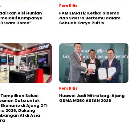
s
Pers Rilis
adirkan Visi Hunian
FAMILIARITÉ: Ketika Sinema
 melalui Kampanye
dan Sastra Bertemu dalam
 “Dream Home”
Sebuah Karya Puitis
s
Pers Rilis
 Tampilkan Solusi
Huawei Jadi Mitra bagi Ajang
panan Data untuk
GSMA M360 ASEAN 2026
 Skenario di Ajang DTI
ia 2026, Dukung
angan AI di Asia
ra