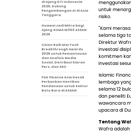
menggunakan p
di Ajang DTI Indonesia
2026, Dukung
untuk menarge
Pengembangan AI di Asia
Tenggara
risiko.
Huawei Jadi Mitra bagi
"Kami merasa
Ajang GSMA M360 ASEAN
2026
selama tiga ta
Direktur Waf
Cision Raih MarTech
investasi disi
Breakthrough Awards
2026 untuk Pemantauan
komitmen kami
dan Analisis Media
Sosial, Distribusi Siaran
investasi sesua
Pers, dan AEO
Islamic Fina
Fair Finance Asia Desak
lembaga yang 
Perbankan Hentikan
Pendanaan untuk Sektor
selama 12 bula
Batu Bara di ASEAN
dan peneliti 
wawancara me
upacara di Du
Tentang Wa
Wafra adalah 