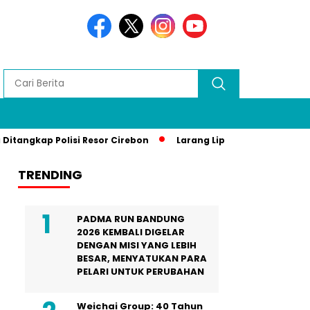
kap Polisi Resor Cirebon
Larang Liputan Media Lokal di Ga
TRENDING
PADMA RUN BANDUNG
2026 KEMBALI DIGELAR
DENGAN MISI YANG LEBIH
BESAR, MENYATUKAN PARA
PELARI UNTUK PERUBAHAN
Weichai Group: 40 Tahun