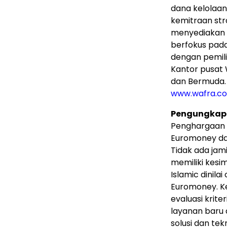
dana kelolaan 
kemitraan stra
menyediakan s
berfokus pada
dengan pemili
Kantor pusat 
dan Bermuda. U
www.wafra.c
Pengungkap
Penghargaan i
Euromoney da
Tidak ada jam
memiliki kes
Islamic dinila
Euromoney. K
evaluasi krit
layanan baru a
solusi dan tekn