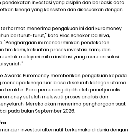
endekatan investasi yang disiplin dan berbasis data
tkan kinerja yang konsisten dan disesuaikan dengan
 terhormat menerima pengakuan ini dari Euromoney
hun berturut-turut," kata Elias Scheker Da Silva,
ra. "Penghargaan ini mencerminkan pendekatan
plin tim kami, kekuatan proses investasi kami, dan
 untuk melayani mitra institusi yang mencari solusi
i syariah."
nce Awards Euromoney memberikan pengakuan kepada
mencapai kinerja luar biasa di seluruh kategori utama
n terakhir. Para pemenang dipilih oleh panel jurnalis
Euromoney setelah melewati proses analisis dan
nyeluruh. Mereka akan menerima penghargaan saat
bai pada bulan September 2026.
fra
manajer investasi alternatif terkemuka di dunia dengan