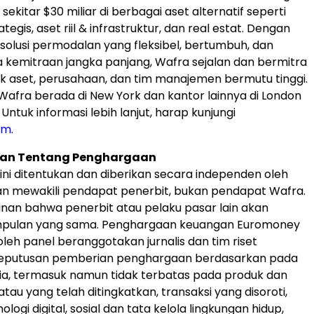
sekitar $30 miliar di berbagai aset alternatif seperti
tegis, aset riil & infrastruktur, dan real estat. Dengan
olusi permodalan yang fleksibel, bertumbuh, dan
 kemitraan jangka panjang, Wafra sejalan dan bermitra
k aset, perusahaan, dan tim manajemen bermutu tinggi.
Wafra berada di New York dan kantor lainnya di London
ntuk informasi lebih lanjut, harap kunjungi
om
.
an Tentang Penghargaan
ni ditentukan dan diberikan secara independen oleh
n mewakili pendapat penerbit, bukan pendapat Wafra.
inan bahwa penerbit atau pelaku pasar lain akan
impulan yang sama. Penghargaan keuangan Euromoney
i oleh panel beranggotakan jurnalis dan tim riset
eputusan pemberian penghargaan berdasarkan pada
eria, termasuk namun tidak terbatas pada produk dan
tau yang telah ditingkatkan, transaksi yang disoroti,
ologi digital, sosial dan tata kelola lingkungan hidup,