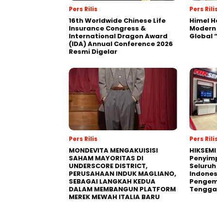
Pers Rilis
Pers Rili
16th Worldwide Chinese Life
Himel H
Insurance Congress &
Modern
International Dragon Award
Global
(IDA) Annual Conference 2026
Resmi Digelar
Pers Rilis
Pers Rili
MONDEVITA MENGAKUISISI
HIKSEMI
SAHAM MAYORITAS DI
Penyim
UNDERSCORE DISTRICT,
Seluruh
PERUSAHAAN INDUK MAGLIANO,
Indones
SEBAGAI LANGKAH KEDUA
Pengemb
DALAM MEMBANGUN PLATFORM
Tengga
MEREK MEWAH ITALIA BARU