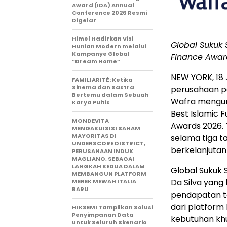
Award (IDA) Annual
Conference 2026 Resmi
Digelar
Himel Hadirkan Visi
Global Sukuk
Hunian Modern melalui
Kampanye Global
Finance Award
“Dream Home”
NEW YORK
,
18
FAMILIARITÉ: Ketika
Sinema dan Sastra
perusahaan pen
Bertemu dalam Sebuah
Wafra mengum
Karya Puitis
Best Islamic 
MONDEVITA
Awards 2026. 
MENGAKUISISI SAHAM
MAYORITAS DI
selama tiga 
UNDERSCORE DISTRICT,
berkelanjutan
PERUSAHAAN INDUK
MAGLIANO, SEBAGAI
LANGKAH KEDUA DALAM
Global Sukuk 
MEMBANGUN PLATFORM
Da Silva yang
MEREK MEWAH ITALIA
BARU
pendapatan te
dari platform
HIKSEMI Tampilkan Solusi
Penyimpanan Data
kebutuhan khu
untuk Seluruh Skenario