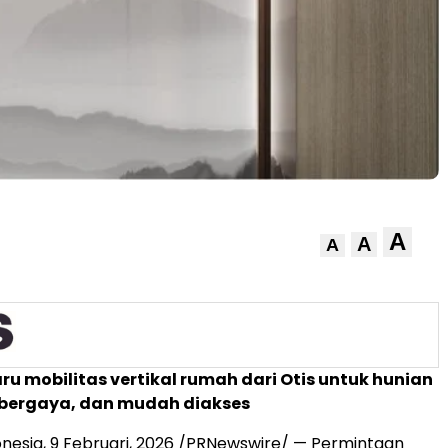
A
A
A
aru mobilitas vertikal rumah dari Otis untuk hunian
bergaya, dan mudah diakses
nesia,
9 Februari, 2026
/PRNewswire/ — Permintaan