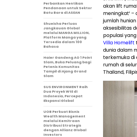
Perbankan Hentikan
akan
lift ruma
Pendanaan untuk Sektor
meningkat¹ – 
Batu Bara di ASEAN
jumlah hunian
Shueisha Perluas
aksesibilitas
Jangkauan Global
melalui MANGA MILLION,
populasi yang
Platform Manga yang
Villa Homelift
Tersedia dalam 100
Bahasa
dunia
dalam
m
terkemuka di 
Haier Gandeng AO 1 Point
Slam, Buka Peluang bagi
rumah di seluru
Petenis Komunitas
Thailand, Fili
Tampil di Ajang Grand
Slam
SUS ENVIRONMENT Raih
Dua Proyek WtE di
Indonesia, Percepat
Ekspansi Global
UOB Perkuat Bisnis
Wealth Management
melalui Kemitraan
Distribusi Strategis
dengan Allianz Global
Investors