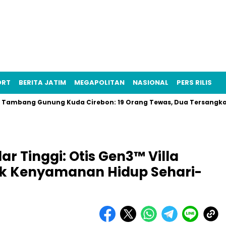
ORT
BERITA JATIM
MEGAPOLITAN
NASIONAL
PERS RILIS
g Gunung Kuda Cirebon: 19 Orang Tewas, Dua Tersangka Ditangka
r Tinggi: Otis Gen3™ Villa
uk Kenyamanan Hidup Sehari-