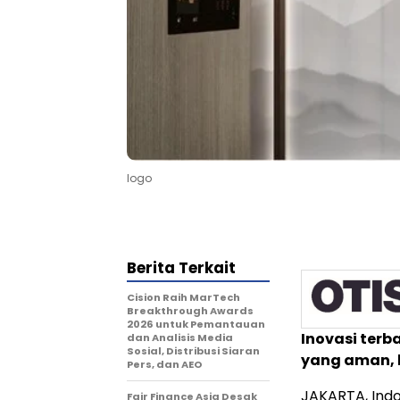
logo
Berita Terkait
Cision Raih MarTech
Breakthrough Awards
2026 untuk Pemantauan
Inovasi terb
dan Analisis Media
Sosial, Distribusi Siaran
yang aman, 
Pers, dan AEO
JAKARTA, Indo
Fair Finance Asia Desak