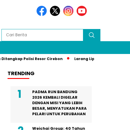
p Polisi Resor Cirebon
Larang Liputan Media Lokal di Gala
TRENDING
PADMA RUN BANDUNG
2026 KEMBALI DIGELAR
DENGAN MISI YANG LEBIH
BESAR, MENYATUKAN PARA
PELARI UNTUK PERUBAHAN
Weichai Group: 40 Tahun