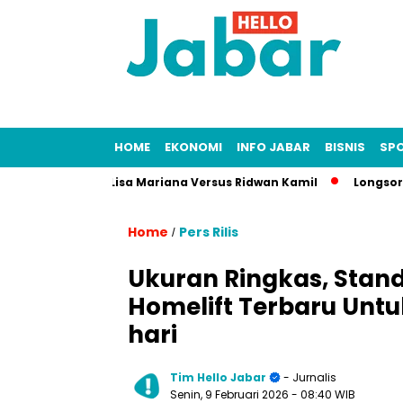
HOME
EKONOMI
INFO JABAR
BISNIS
SP
sus Fitnah Lisa Mariana Versus Ridwan Kamil
Longsor Tamban
Home
Pers Rilis
/
Ukuran Ringkas, Standa
Homelift Terbaru Unt
hari
Tim Hello Jabar
- Jurnalis
Senin, 9 Februari 2026
- 08:40 WIB