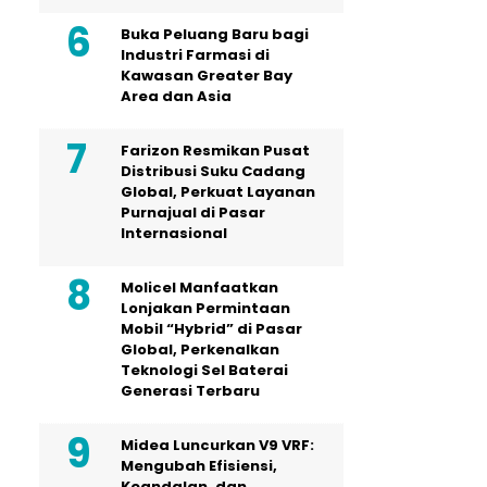
Buka Peluang Baru bagi
Industri Farmasi di
Kawasan Greater Bay
Area dan Asia
Farizon Resmikan Pusat
Distribusi Suku Cadang
Global, Perkuat Layanan
Purnajual di Pasar
Internasional
Molicel Manfaatkan
Lonjakan Permintaan
Mobil “Hybrid” di Pasar
Global, Perkenalkan
Teknologi Sel Baterai
Generasi Terbaru
Midea Luncurkan V9 VRF:
Mengubah Efisiensi,
Keandalan, dan