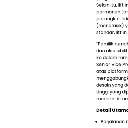
Selain itu, li
permanen tanp
perangkat tid
(monofasik) 
standar, lift 
"Pemilik rum
dan aksesibili
ke dalam rumah
Senior Vice Pr
atas platform 
menggabungkan
desain yang 
tinggi yang d
modern di rum
Detail Utama
Perjalanan 