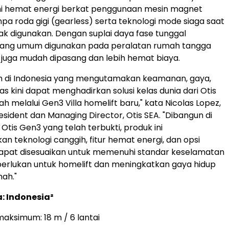
ft ini hemat energi berkat penggunaan mesin magnet
a roda gigi (gearless) serta teknologi mode siaga saat
ak digunakan. Dengan suplai daya fase tunggal
yang umum digunakan pada peralatan rumah tangga
ini juga mudah dipasang dan lebih hemat biaya.
ah di Indonesia yang mengutamakan keamanan, gaya,
tas kini dapat menghadirkan solusi kelas dunia dari Otis
 melalui Gen3 Villa homelift baru," kata Nicolas Lopez,
esident dan Managing Director, Otis SEA. "Dibangun di
Otis Gen3 yang telah terbukti, produk ini
 teknologi canggih, fitur hemat energi, dan opsi
dapat disesuaikan untuk memenuhi standar keselamatan
iperlukan untuk homelift dan meningkatkan gaya hidup
ah."
: Indonesia²
maksimum: 18 m / 6 lantai