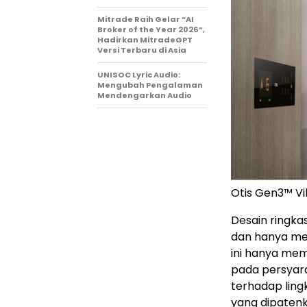
Mitrade Raih Gelar “AI
Broker of the Year 2026”,
Hadirkan MitradeGPT
Versi Terbaru di Asia
UNISOC Lyric Audio:
Mengubah Pengalaman
Mendengarkan Audio
Otis Gen3™ Vil
Desain ringka
dan hanya mem
ini hanya mem
pada persyara
terhadap lin
yang dipaten