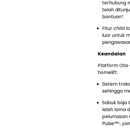
terhubung m
telah ditun
bantuan³.
Fitur
child l
luar untuk 
pengawasan
Keandalan
Platform Otis 
homelift:
Sistem trak
sehingga me
Sabuk baja 
lebih lama 
pelumasan m
Pulse™⁵, y