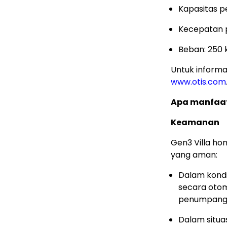
Kapasitas 
Kecepatan p
Beban: 250 k
Untuk informas
www.otis.com
Apa manfaat
Keamanan
Gen3 Villa ho
yang aman:
Dalam kondis
secara otom
penumpang 
Dalam situa