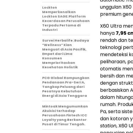
unggulan X60 
Lockton
Memperkenalkan
premium gene
Lockton SAGE: Platform
Kecerdasan Perusahaan
X60 Ultra mem
Terpadu Pertama di
Industri
hanya
7,95 c
rendah dan tem
Survei Herbalife: Budaya
“Wellness” Kian
teknologi per
Menguat di Asia Pasifik,
mendeteksi ko
Empat dari Lima
Konsumen
peliharaan, p
Memprioritaskan
Kesehatan Holistik
otomatis meny
bersih dan me
PCG Global Rampungkan
dengan strukt
Pendanaan Pra-Seri A,
Tangkap Peluang dari
berbasiskan A
Pesatnya Kebutuhan
Energi di Asia Tenggara
dalam hitunga
rumah. Produ
Mintoak Mengumumkan
Pa, serta sis
Akuisisi terhadap
Perusahaan Fintech ICC
dan kotoran 
Loyalty yang Berkantor
Pusat di Timur Tengah.
station
, X60 
pencucian pe