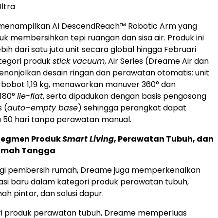
ltra
menampilkan AI DescendReach™ Robotic Arm yang
uk membersihkan tepi ruangan dan sisa air. Produk ini
lebih dari satu juta unit secara global hingga Februari
tegori produk
stick vacuum
, Air Series (Dreame Air dan
menonjolkan desain ringan dan perawatan otomatis: unit
bobot 1,19 kg, menawarkan manuver 360° dan
180°
lie-flat
, serta dipadukan dengan basis pengosong
 (
auto–empty base
) sehingga perangkat dapat
a 50 hari tanpa perawatan manual.
 Segmen Produk
Smart Living
, Perawatan Tubuh, dan
Rumah Tangga
logi pembersih rumah, Dreame juga memperkenalkan
asi baru dalam kategori produk perawatan tubuh,
h pintar, dan solusi dapur.
ri produk perawatan tubuh, Dreame memperluas