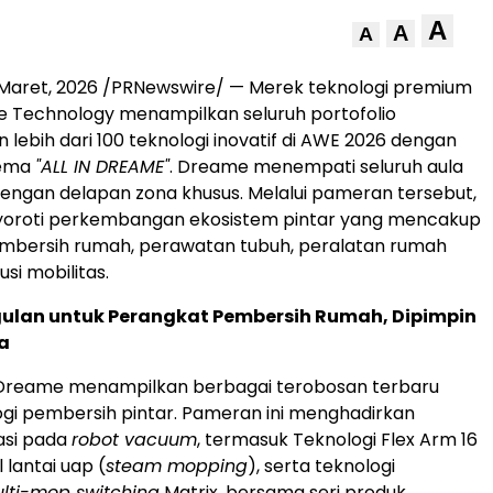
A
A
A
 Maret, 2026
/PRNewswire/ — Merek teknologi premium
e Technology menampilkan seluruh portofolio
 lebih dari 100 teknologi inovatif di AWE 2026 dengan
tema
"ALL IN DREAME"
. Dreame menempati seluruh aula
ngan delapan zona khusus. Melalui pameran tersebut,
roti perkembangan ekosistem pintar yang mencakup
mbersih rumah, perawatan tubuh, peralatan rumah
usi mobilitas.
gulan untuk Perangkat Pembersih Rumah, Dipimpin
ra
 Dreame menampilkan berbagai terobosan terbaru
gi pembersih pintar. Pameran ini menghadirkan
asi pada
robot vacuum
, termasuk Teknologi Flex Arm 16
 lantai uap (
steam mopping
), serta teknologi
lti-mop switching
Matrix, bersama seri produk