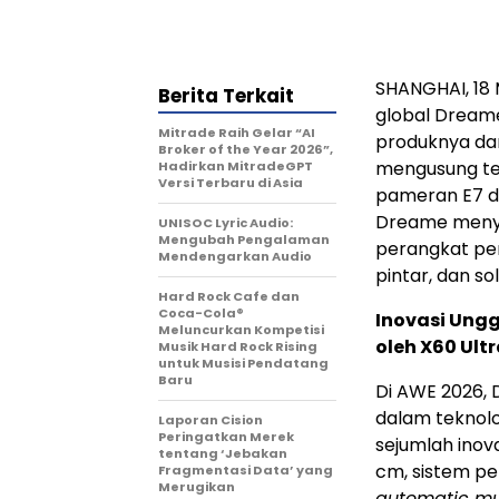
SHANGHAI
,
18
Berita Terkait
global Dream
Mitrade Raih Gelar “AI
produknya dan
Broker of the Year 2026”,
mengusung 
Hadirkan MitradeGPT
Versi Terbaru di Asia
pameran E7 de
Dreame menyo
UNISOC Lyric Audio:
Mengubah Pengalaman
perangkat pe
Mendengarkan Audio
pintar, dan sol
Hard Rock Cafe dan
Coca-Cola®
Inovasi Ung
Meluncurkan Kompetisi
oleh X60 Ult
Musik Hard Rock Rising
untuk Musisi Pendatang
Baru
Di AWE 2026,
dalam teknolo
Laporan Cision
Peringatkan Merek
sejumlah inov
tentang ‘Jebakan
cm, sistem pel
Fragmentasi Data’ yang
Merugikan
automatic mu