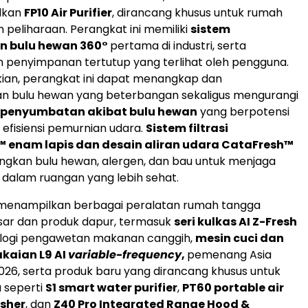
lkan
FP10 Air Purifier
, dirancang khusus untuk rumah
peliharaan. Perangkat ini memiliki
sistem
 bulu hewan 360°
pertama di industri, serta
penyimpanan tertutup yang terlihat oleh pengguna.
ian, perangkat ini dapat menangkap dan
 bulu hewan yang beterbangan sekaligus mengurangi
 penyumbatan akibat bulu hewan
yang berpotensi
fisiensi pemurnian udara.
Sistem filtrasi
™ enam lapis dan desain aliran udara CataFresh™
ngkan bulu hewan, alergen, dan bau untuk menjaga
a dalam ruangan yang lebih sehat.
menampilkan berbagai peralatan rumah tangga
sar dan produk dapur, termasuk
seri kulkas AI Z-Fresh
logi pengawetan makanan canggih,
mesin cuci dan
kaian L9 AI
variable-frequency
,
pemenang Asia
2026, serta produk baru yang dirancang khusus untuk
 seperti
S1 smart water purifier
,
PT60 portable air
sher
, dan
Z40 Pro Integrated Range Hood &