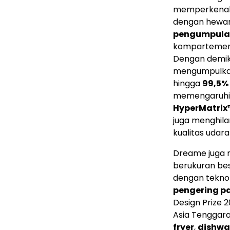
memperkena
dengan hewan 
pengumpulan
kompartemen 
Dengan demik
mengumpulkan
hingga
99,5%
memengaruhi e
HyperMatrix
juga menghila
kualitas udar
Dreame juga 
berukuran be
dengan tekno
pengering pa
Design Prize 
Asia Tenggara
fryer
,
dishwa