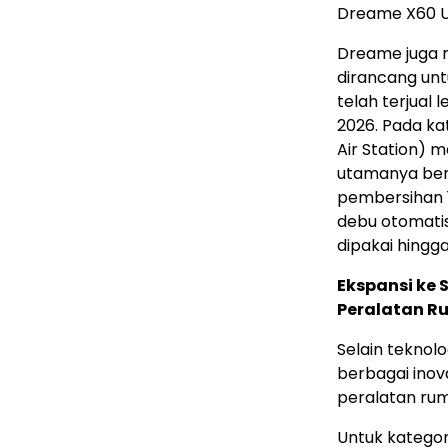
Dreame X60 U
Dreame juga 
dirancang unt
telah terjual 
2026. Pada ka
Air Station) 
utamanya ber
pembersihan 
debu otomatis
dipakai hingg
Ekspansi ke
Peralatan 
Selain tekno
berbagai inov
peralatan ruma
Untuk katego