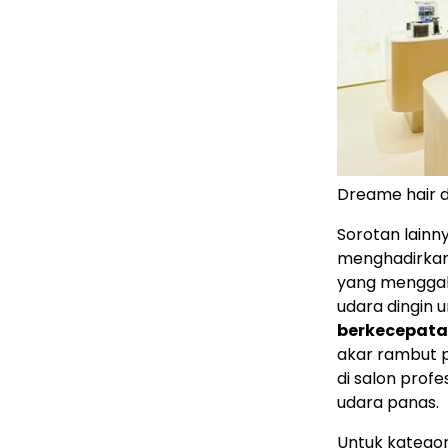
Dreame hair 
Sorotan lainn
menghadirkan 
yang menggab
udara dingin 
berkecepatan
akar rambut p
di salon prof
udara panas.
Untuk katego