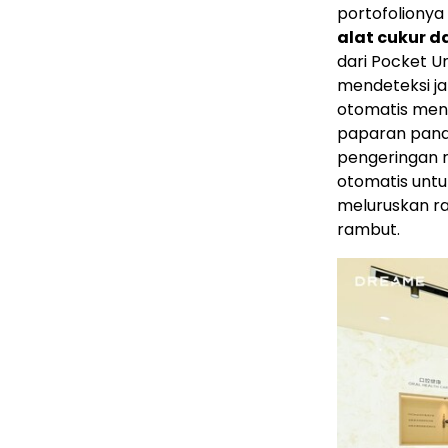
portofolionya
alat cukur 
dari Pocket Un
mendeteksi ja
otomatis men
paparan panas
pengeringan r
otomatis unt
meluruskan r
rambut.