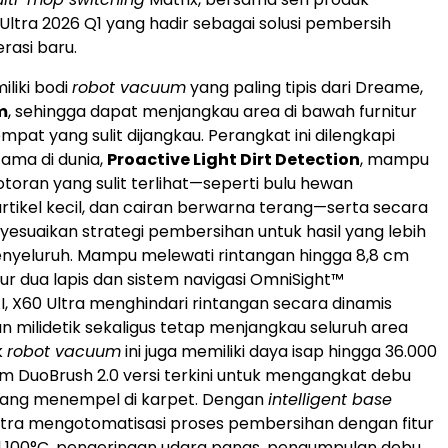
Ultra 2026 Q1 yang hadir sebagai solusi pembersih
rasi baru.
iliki bodi
robot vacuum
yang paling tipis dari Dreame,
m
, sehingga dapat menjangkau area di bawah furnitur
pat yang sulit dijangkau. Perangkat ini dilengkapi
tama di dunia,
Proactive Light Dirt Detection
, mampu
toran yang sulit terlihat—seperti bulu hewan
artikel kecil, dan cairan berwarna terang—serta secara
esuaikan strategi pembersihan untuk hasil yang lebih
nyeluruh. Mampu melewati rintangan hingga 8,8 cm
ur dua lapis dan sistem navigasi OmniSight™
I, X60 Ultra menghindari rintangan secara dinamis
n milidetik sekaligus tetap menjangkau seluruh area
k
robot vacuum
ini juga memiliki daya isap hingga 36.000
tem DuoBrush 2.0 versi terkini untuk mengangkat debu
yang menempel di karpet. Dengan
intelligent base
Ultra mengotomatisasi proses pembersihan dengan fitur
l 100°C, pengeringan udara panas, pengumpulan debu