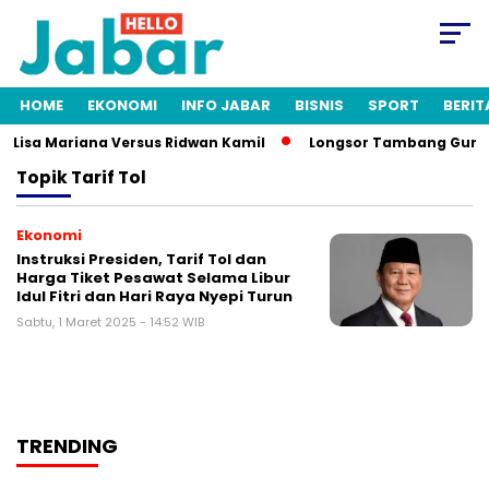
HOME
EKONOMI
INFO JABAR
BISNIS
SPORT
BERIT
h Lisa Mariana Versus Ridwan Kamil
Longsor Tambang Gunung 
Topik
Tarif Tol
Ekonomi
Instruksi Presiden, Tarif Tol dan
Harga Tiket Pesawat Selama Libur
Idul Fitri dan Hari Raya Nyepi Turun
Sabtu, 1 Maret 2025 - 14:52 WIB
TRENDING