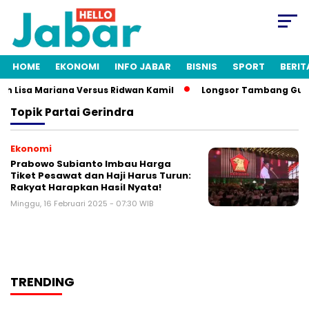
HOME
EKONOMI
INFO JABAR
BISNIS
SPORT
BERIT
ah Lisa Mariana Versus Ridwan Kamil
Longsor Tambang Gunung
Topik
Partai Gerindra
Ekonomi
Prabowo Subianto Imbau Harga
Tiket Pesawat dan Haji Harus Turun:
Rakyat Harapkan Hasil Nyata!
Minggu, 16 Februari 2025 - 07:30 WIB
TRENDING