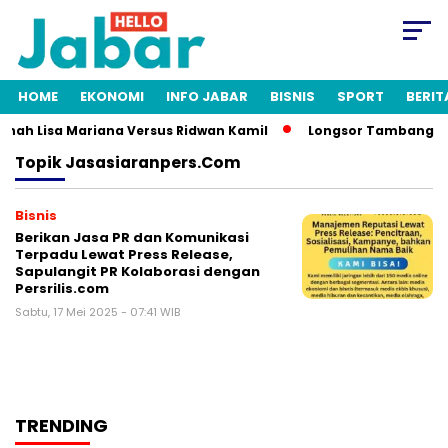
HOME
EKONOMI
INFO JABAR
BISNIS
SPORT
BERIT
itnah Lisa Mariana Versus Ridwan Kamil
Longsor Tambang Gun
Topik
Jasasiaranpers.com
Bisnis
Berikan Jasa PR dan Komunikasi
Terpadu Lewat Press Release,
Sapulangit PR Kolaborasi dengan
Persrilis.com
Sabtu, 17 Mei 2025 - 07:41 WIB
TRENDING