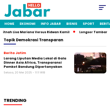
HOME
EKONOMI
INFO JABAR
BISNIS
SPORT
BERIT
 Fitnah Lisa Mariana Versus Ridwan Kamil
Longsor Tambang G
Topik
Demokrasi Transparan
Berita Jatim
Larang Liputan Media Lokal di Gala
Dinner Asia Africa, Transparansi
Pemkot Bandung Dipertanyakan
Selasa, 20 Mei 2025 - 11:11 WIB
TRENDING