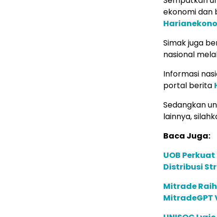
Sempatkan un
ekonomi dan b
Harianekon
Simak juga ber
nasional mela
Informasi nas
portal berita
Sedangkan unt
lainnya, silahk
Baca Juga:
UOB Perkuat
Distribusi St
Mitrade Raih
MitradeGPT V