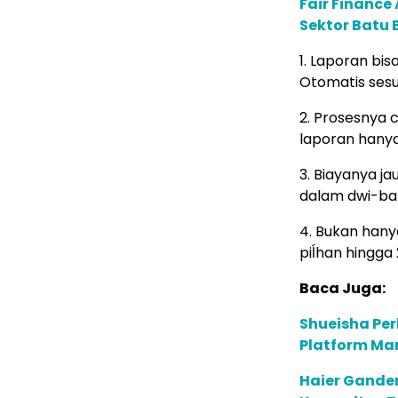
Fair Financ
Sektor Batu 
1. Laporan bi
Otomatis sesu
2. Prosesnya 
laporan hanya
3. Biayanya j
dalam dwi-ba
4. Bukan hany
piĺhan hingga 
Baca Juga:
Shueisha Pe
Platform Ma
Haier Ganden