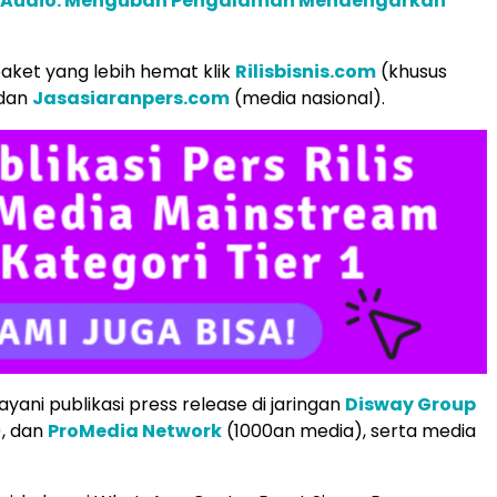
c Audio: Mengubah Pengalaman Mendengarkan
aket yang lebih hemat klik
Rilisbisnis.com
(khusus
 dan
Jasasiaranpers.com
(media nasional).
yani publikasi press release di jaringan
Disway Group
), dan
ProMedia Network
(1000an media), serta media