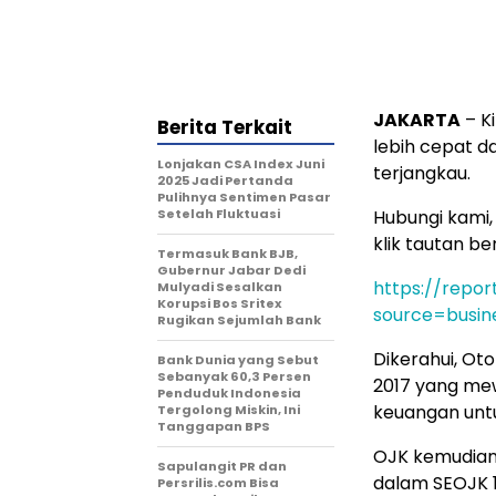
JAKARTA
– Ki
Berita Terkait
lebih cepat da
Lonjakan CSA Index Juni
terjangkau.
2025 Jadi Pertanda
Pulihnya Sentimen Pasar
Setelah Fluktuasi
Hubungi kami
klik tautan beri
Termasuk Bank BJB,
Gubernur Jabar Dedi
https://repor
Mulyadi Sesalkan
Korupsi Bos Sritex
source=busin
Rugikan Sejumlah Bank
Dikerahui, Ot
Bank Dunia yang Sebut
Sebanyak 60,3 Persen
2017 yang me
Penduduk Indonesia
keuangan untu
Tergolong Miskin, Ini
Tanggapan BPS
OJK kemudian 
Sapulangit PR dan
dalam SEOJK 1
Persrilis.com Bisa