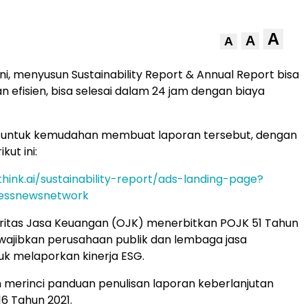
A
A
A
ni, menyusun Sustainability Report & Annual Report bisa
n efisien, bisa selesai dalam 24 jam dengan biaya
, untuk kemudahan membuat laporan tersebut, dengan
kut ini:
think.ai/sustainability-report/ads-landing-page?
essnewsnetwork
oritas Jasa Keuangan (OJK) menerbitkan POJK 51 Tahun
wajibkan perusahaan publik dan lembaga jasa
k melaporkan kinerja ESG.
merinci panduan penulisan laporan keberlanjutan
6 Tahun 2021.