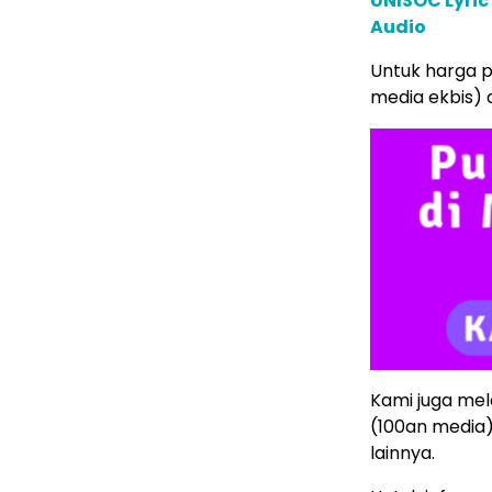
UNISOC Lyri
Audio
Untuk harga p
media ekbis)
Kami juga mela
(100an media
lainnya.