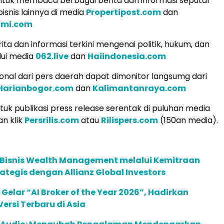
tuk membaca berbagai berita dan informasi seputar
isnis lainnya di media
Propertipost.com
dan
omi.com
ita dan informasi terkini mengenai politik, hukum, dan
lui media
062.live
dan
Haiindonesia.com
ional dari pers daerah dapat dimonitor langsumg dari
Harianbogor.com
dan
Kalimantanraya.com
uk publikasi press release serentak di puluhan media
an klik
Persrilis.com
atau
Rilispers.com
(150an media).
 Bisnis Wealth Management melalui Kemitraan
rategis dengan Allianz Global Investors
 Gelar “AI Broker of the Year 2026”, Hadirkan
ersi Terbaru di Asia