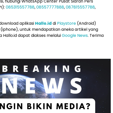
si, hubungi WhatsApp Center Pusat Siaran Pers
I):
085315557788
,
08557777888
,
087815557788
,
 download aplikasi
Hallo.id
di
Playstore
(Android)
(iphone), untuk mendapatkan aneka artikel yang
 Hallo.id dapat diakses melalui
Google News
. Terima