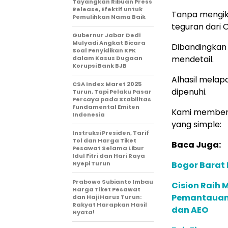
Tayangkan Ribuan Press
Release, Efektif untuk
Tanpa mengik
Pemulihkan Nama Baik
teguran dari 
Gubernur Jabar Dedi
Mulyadi Angkat Bicara
Dibandingkan 
Soal Penyidikan KPK
mendetail.
dalam Kasus Dugaan
Korupsi Bank BJB
Alhasil melap
CSA Index Maret 2025
dipenuhi.
Turun, Tapi Pelaku Pasar
Percaya pada Stabilitas
Fundamental Emiten
Kami memberik
Indonesia
yang simple:
Instruksi Presiden, Tarif
Tol dan Harga Tiket
Baca Juga:
Pesawat Selama Libur
Idul Fitri dan Hari Raya
Nyepi Turun
Bogor Barat
Prabowo Subianto Imbau
Cision Raih
Harga Tiket Pesawat
Pemantauan d
dan Haji Harus Turun:
Rakyat Harapkan Hasil
dan AEO
Nyata!