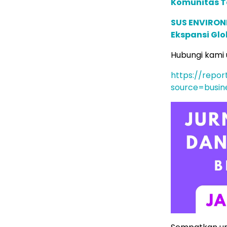
Komunitas T
SUS ENVIRONM
Ekspansi Glo
Hubungi kami u
https://repor
source=busin