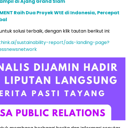
ampil di Ajang Grand Slam
ENT Raih Dua Proyek WtE di Indonesia, Percepat
bal
ntuk solusi terbaik, dengan klik tautan berikut ini:
think.ai/sustainability-report/ads-landing-page?
essnewsnetwork