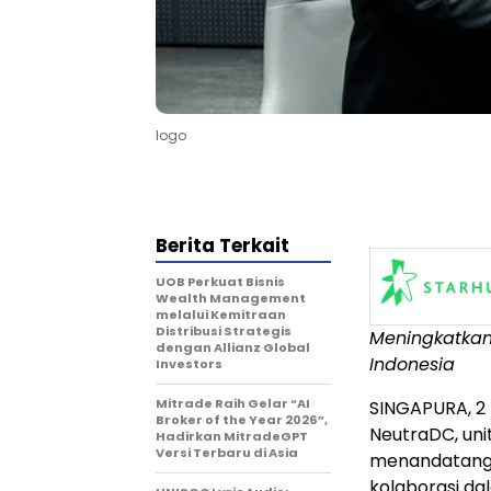
logo
Berita Terkait
UOB Perkuat Bisnis
Wealth Management
melalui Kemitraan
Distribusi Strategis
Meningkatkan 
dengan Allianz Global
Indonesia
Investors
Mitrade Raih Gelar “AI
SINGAPURA, 2
Broker of the Year 2026”,
NeutraDC, unit
Hadirkan MitradeGPT
Versi Terbaru di Asia
menandatang
kolaborasi da