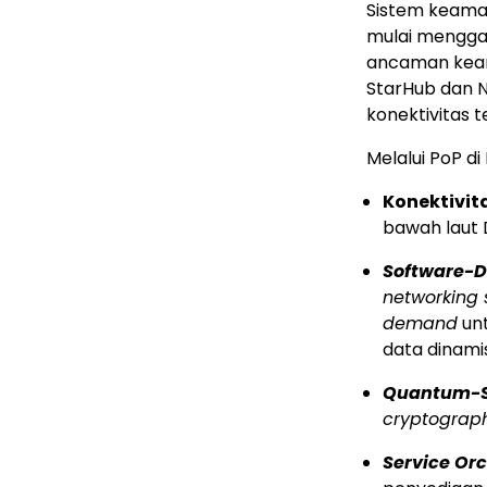
Sistem keaman
mulai menggan
ancaman keam
StarHub dan N
konektivitas 
Melalui PoP d
Konektivit
bawah laut 
Software-D
networking s
demand
unt
data dinamis
Quantum-S
cryptograp
Service Or