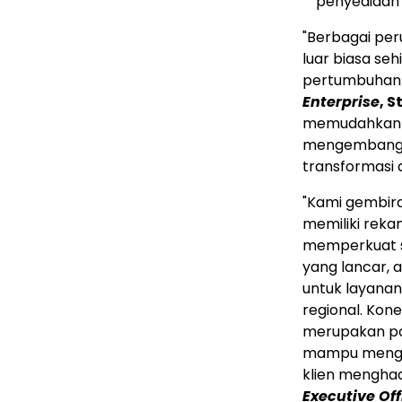
penyediaan l
"Berbagai pe
luar biasa se
pertumbuhan t
Enterprise
, S
memudahkan pe
mengembangka
transformasi d
"Kami gembir
memiliki rekam 
memperkuat s
yang lancar,
untuk layana
regional. Kon
merupakan po
mampu mengat
klien mengha
Executive Off