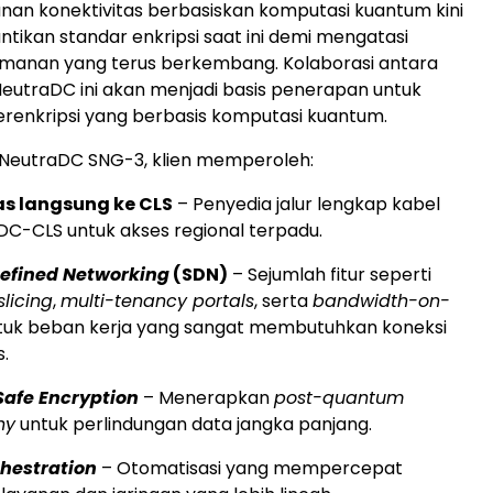
an konektivitas berbasiskan komputasi kuantum kini
tikan standar enkripsi saat ini demi mengatasi
anan yang terus berkembang. Kolaborasi antara
eutraDC ini akan menjadi basis penerapan untuk
terenkripsi yang berbasis komputasi kuantum.
i NeutraDC SNG-3, klien memperoleh:
as langsung ke CLS
– Penyedia jalur lengkap kabel
DC-CLS untuk akses regional terpadu.
efined Networking
(SDN)
– Sejumlah fitur seperti
licing
,
multi-tenancy portals
, serta
bandwidth-on-
uk beban kerja yang sangat membutuhkan koneksi
.
afe Encryption
– Menerapkan
post-quantum
hy
untuk perlindungan data jangka panjang.
chestration
– Otomatisasi yang mempercepat