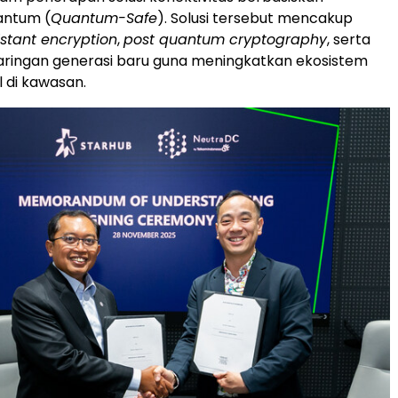
antum (
Quantum-Safe
).
Solusi
tersebut mencakup
stant encryption
,
post quantum cryptography
, serta
 jaringan generasi baru guna meningkatkan ekosistem
l di kawasan.