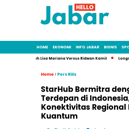
HOME
EKONOMI
INFO JABAR
BISNIS
SP
Kasus Fitnah Lisa Mariana Versus Ridwan Kamil
Longsor Tamb
Home
Pers Rilis
/
StarHub Bermitra den
Terdepan di Indonesi
Konektivitas Regiona
Kuantum