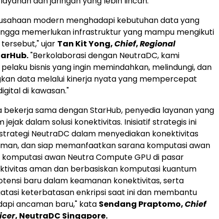
ayanan dan jaringan yang lebih lincah.
rusahaan modern menghadapi kebutuhan data yang
hingga memerlukan infrastruktur yang mampu mengikuti
ersebut," ujar
Tan Kit Yong
,
Chief
,
Regional
tarHub.
"Berkolaborasi dengan NeutraDC, kami
laku bisnis yang ingin memindahkan, melindungi, dan
n data melalui kinerja nyata yang mempercepat
igital di kawasan."
a bekerja sama dengan StarHub, penyedia layanan yang
jejak dalam solusi konektivitas. Inisiatif strategis ini
trategi NeutraDC dalam menyediakan konektivitas
 aman, dan siap memanfaatkan sarana komputasi awan
n komputasi awan Neutra Compute GPU di pasar
ektivitas aman dan berbasiskan komputasi kuantum
tensi baru dalam keamanan konektivitas, serta
asi keterbatasan enkripsi saat ini dan membantu
dapi ancaman baru," kata
Sendang Praptomo,
Chief
icer
, NeutraDC Singapore.