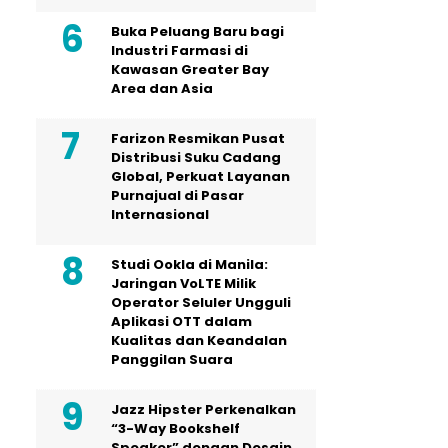
Buka Peluang Baru bagi
Industri Farmasi di
Kawasan Greater Bay
Area dan Asia
Farizon Resmikan Pusat
Distribusi Suku Cadang
Global, Perkuat Layanan
Purnajual di Pasar
Internasional
Studi Ookla di Manila:
Jaringan VoLTE Milik
Operator Seluler Ungguli
Aplikasi OTT dalam
Kualitas dan Keandalan
Panggilan Suara
Jazz Hipster Perkenalkan
“3-Way Bookshelf
Speaker” dengan Desain