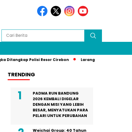
gkap Polisi Resor Cirebon
Larang Liputan Media Lokal di G
TRENDING
PADMA RUN BANDUNG
2026 KEMBALI DIGELAR
DENGAN MISI YANG LEBIH
BESAR, MENYATUKAN PARA
PELARI UNTUK PERUBAHAN
Weichai Group: 40 Tahun