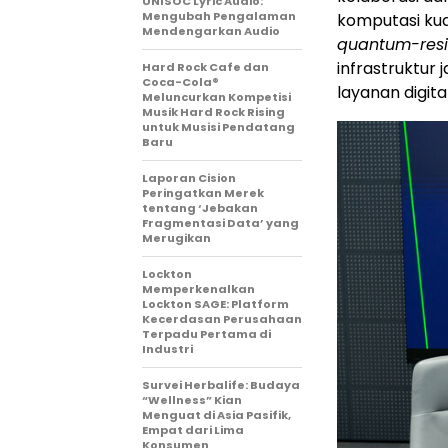
UNISOC Lyric Audio:
Mengubah Pengalaman
komputasi ku
Mendengarkan Audio
quantum-resi
infrastruktur
Hard Rock Cafe dan
Coca-Cola®
layanan digita
Meluncurkan Kompetisi
Musik Hard Rock Rising
untuk Musisi Pendatang
Baru
Laporan Cision
Peringatkan Merek
tentang ‘Jebakan
Fragmentasi Data’ yang
Merugikan
Lockton
Memperkenalkan
Lockton SAGE: Platform
Kecerdasan Perusahaan
Terpadu Pertama di
Industri
Survei Herbalife: Budaya
“Wellness” Kian
Menguat di Asia Pasifik,
Empat dari Lima
Konsumen