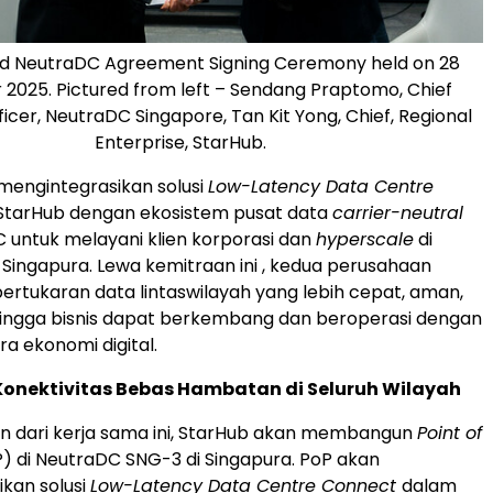
d NeutraDC Agreement Signing Ceremony held on 28
2025. Pictured from left – Sendang Praptomo, Chief
ficer, NeutraDC Singapore, Tan Kit Yong, Chief, Regional
Enterprise, StarHub.
 mengintegrasikan solusi
Low-Latency Data Centre
 StarHub dengan ekosistem pusat data
carrier-neutral
C untuk melayani klien korporasi dan
hyperscale
di
Singapura. Lewa kemitraan ini , kedua perusahaan
rtukaran data lintaswilayah yang lebih cepat, aman,
hingga bisnis dapat berkembang dan beroperasi dengan
era ekonomi digital.
onektivitas Bebas Hambatan di Seluruh Wilayah
n dari kerja sama ini, StarHub akan membangun
Point of
) di NeutraDC SNG-3 di Singapura. PoP akan
kan solusi
Low-Latency Data Centre Connect
dalam