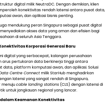
struktur digital milik NeutraDC. Dengan demikian, klien
peroleh konektivitas rendah latensi antara pusat data,
tasi awan, dan aplikasi bisnis penting.
i juga mendukung peran Singapura sebagai pusat digital
 menyediakan akses data yang aman dan efisien bagi
sahaan di seluruh
Asia Tenggara
.
onektivitas Korporasi Generasi Baru
 digital yang serbacepat, kalangan perusahaan
rus pertukaran data berkinerja tinggi antara
t data, platform komputasi awan, dan aplikasi.
Solusi
Data Centre Connect
milik StarHub menghadirkan
dengan latensi yang sangat rendah di Singapura,
r menuju
cable landing stations
(CLS) dengan latensi di
tik untuk jangkauan regional yang lancar.
u dalam Keamanan Konektivitas