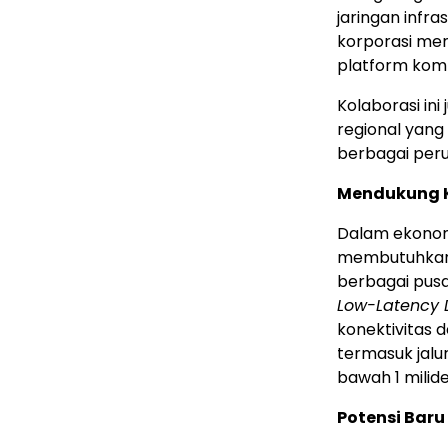
jaringan infra
korporasi mem
platform kompu
Kolaborasi in
regional yang
berbagai peru
Mendukung K
Dalam ekonomi
membutuhkan a
berbagai pusa
Low-Latency 
konektivitas 
termasuk jalu
bawah 1 milide
Potensi Bar