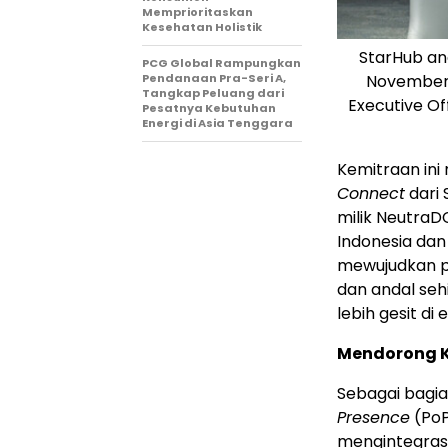
Memprioritaskan
Kesehatan Holistik
StarHub an
PCG Global Rampungkan
Pendanaan Pra-Seri A,
November 
Tangkap Peluang dari
Executive Of
Pesatnya Kebutuhan
Energi di Asia Tenggara
Kemitraan ini
Connect
dari
milik NeutraD
Indonesia
dan 
mewujudkan pe
dan andal se
lebih gesit di 
Mendorong K
Sebagai bagia
Presence
(PoP
mengintegrasi