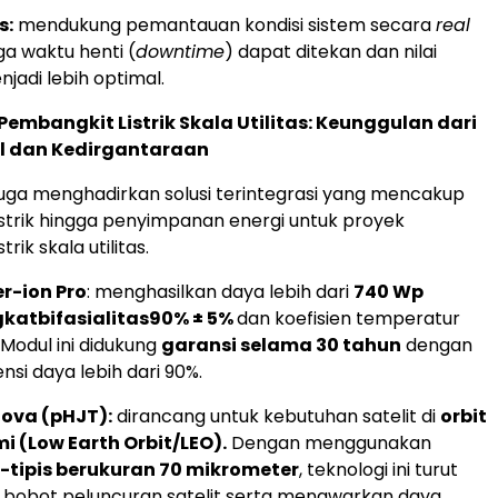
s:
mendukung pemantauan kondisi sistem secara
real
a waktu henti (
downtime
) dapat ditekan dan nilai
njadi lebih optimal.
 Pembangkit Listrik Skala Utilitas: Keunggulan dari
ial dan Kedirgantaraan
juga menghadirkan solusi terintegrasi yang mencakup
strik hingga penyimpanan energi untuk proyek
rik skala utilitas.
r-ion Pro
: menghasilkan daya lebih dari
740 Wp
gkat
bifasialitas
90% ± 5%
dan koefisien temperatur
. Modul ini didukung
garansi selama 30 tahun
dengan
nsi daya lebih dari 90%.
Nova (pHJT):
dirancang untuk kebutuhan satelit di
orbit
i (Low Earth Orbit/LEO).
Dengan menggunakan
a-tipis berukuran 70 mikrometer
, teknologi ini turut
bobot peluncuran satelit serta menawarkan daya