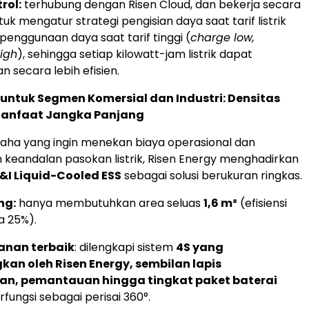
rol:
terhubung dengan Risen Cloud, dan bekerja secara
uk mengatur strategi pengisian daya saat tarif listrik
penggunaan daya saat tarif tinggi (
charge low,
igh
), sehingga setiap kilowatt-jam listrik dapat
 secara lebih efisien.
i untuk Segmen Komersial dan Industri: Densitas
Manfaat Jangka Panjang
saha yang ingin menekan biaya operasional dan
keandalan pasokan listrik, Risen Energy menghadirkan
C&I Liquid-Cooled ESS
sebagai solusi berukuran ringkas.
ng:
hanya membutuhkan area seluas
1,6 m²
(efisiensi
a 25%).
anan terbaik
: dilengkapi sistem
4S yang
an oleh Risen Energy, sembilan lapis
an, pemantauan hingga tingkat paket baterai
fungsi sebagai perisai 360°.