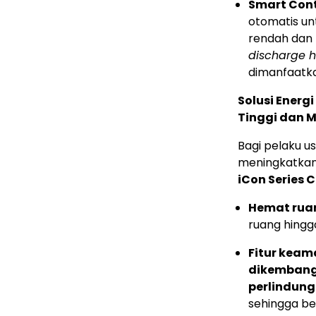
Smart Cont
otomatis unt
rendah dan 
discharge h
dimanfaatkan
Solusi Energ
Tinggi dan 
Bagi pelaku u
meningkatkan 
iCon Series 
Hemat rua
ruang hingg
Fitur keam
dikembangk
perlindung
sehingga ber