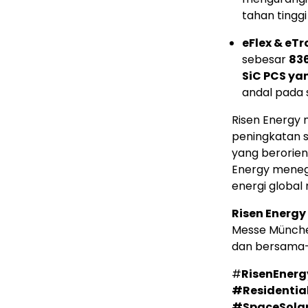
tahan tinggi
eFlex & eTro
sebesar
83
SiC PCS ya
andal pada 
Risen Energy
peningkatan sk
yang berorient
Energy meneg
energi global
Risen Energ
Messe München
dan bersama
#
RisenEnerg
#Residentia
#SpaceSola