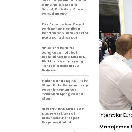
2026 untuk Pemantauan
dan Analisis Media
Sosial, Distribusi Siaran
Pers, dan AEO
Fair Finance Asia Desak
Perbankan Hentikan
Pendanaan untuk Sektor
Batu Bara di ASEAN
Shueisha Perluas
Jangkauan Global
melalui MANGA MILLION,
Platform Manga yang
Tersedia dalam 100
Bahasa
Haier Gandeng AO 1 Point
Slam, Buka Peluang bagi
Petenis Komunitas
Tampil di Ajang Grand
Slam
SUS ENVIRONMENT Raih
Dua Proyek WtE di
Intersolar Eu
Indonesia, Percepat
Ekspansi Global
Manajemen E