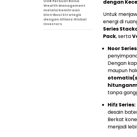
UOB Perkuat Bisnis
dengan Kece
Wealth Management
melalui Kemitraan
Untuk menjaw
Distribusi Strategis
dengan Allianz Global
energi di rua
Investors
Series Stack
Pack
, serta
V
Noor Series
penyimpanan
Dengan kapa
maupun hal
otomatis
(
hitungan
m
tanpa gang
Hifz Series:
desain bate
Berkat kon
menjadi leb