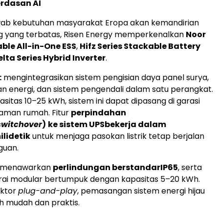
rdasan AI
ab kebutuhan masyarakat Eropa akan kemandirian
ng yang terbatas, Risen Energy memperkenalkan
Noor
able All-in-One ESS
,
Hifz Series Stackable Battery
elta Series Hybrid Inverter
.
:
mengintegrasikan sistem pengisian daya panel surya,
 energi, dan sistem pengendali dalam satu perangkat.
sitas 10–25 kWh, sistem ini dapat dipasang di garasi
aman rumah. Fitur
perpindahan
switchover
)
ke sistem UPS
bekerja dalam
ilidetik
untuk menjaga pasokan listrik tetap berjalan
guan.
menawarkan
perlindungan berstandar
IP65
, serta
rai modular bertumpuk dengan kapasitas 5–20 kWh.
ektor
plug-and-play
, pemasangan sistem energi hijau
ih mudah dan praktis.