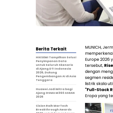
MUNICH, Jer
Berita Terkait
memperkenalka
HIKSEMI Tampilkan Solusi
Europe 2026 y
Penyimpanan Data
tersebut,
Ris
untuk Seluruh Skenario
di Ajang DTI Indonesia
dengan mengh
2026, Dukung
Pengembangan AI di Asia
segmen reside
Tenggara
listrik skala 
"Full-Stack R
Huawei Jadi Mitra bagi
Ajang GSMA M360 ASEAN
Eropa yang t
2026
Cision Raih MarTech
Breakthrough Awards