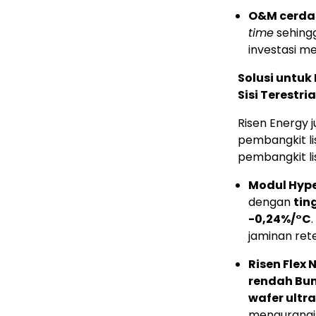
O&M cerda
time
sehingg
investasi me
Solusi untuk
Sisi Terestr
Risen Energy 
pembangkit li
pembangkit list
Modul Hype
dengan
tin
-0,24%/°C
jaminan rete
Risen Flex 
rendah Bum
wafer ultr
mengurangi 