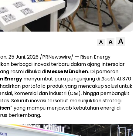
A
A
A
man
,
25 Juni, 2026
/PRNewswire/ — Risen Energy
n berbagai inovasi terbaru dalam ajang Intersolar
ang resmi dibuka di
Messe München
. Di pameran
en Energy
menyambut para pengunjung di
Booth
A1.370
adirkan portofolio produk yang mencakup solusi untuk
nsial, komersial dan industri (C&I), hingga pembangkit
utilitas. Seluruh inovasi tersebut menunjukkan strategi
isen"
yang mampu menjawab kebutuhan energi di
erus berkembang.