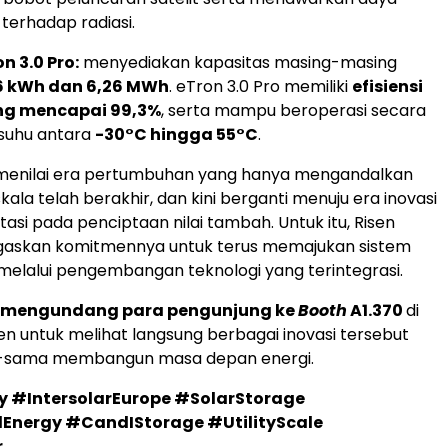
 terhadap radiasi.
n 3.0 Pro:
menyediakan kapasitas masing-masing
6 kWh dan 6,26 MWh
. eTron 3.0 Pro memiliki
efisiensi
ng mencapai 99,3%
, serta mampu beroperasi secara
suhu antara
-30°C hingga 55°C
.
 menilai era pertumbuhan yang hanya mengandalkan
ala telah berakhir, dan kini berganti menuju era inovasi
asi pada penciptaan nilai tambah. Untuk itu, Risen
askan komitmennya untuk terus memajukan sistem
 melalui pengembangan teknologi yang terintegrasi.
y mengundang para pengunjung ke
Booth
A1.370
di
 untuk melihat langsung berbagai inovasi tersebut
-sama membangun masa depan energi.
y #IntersolarEurope #SolarStorage
lEnergy #CandIStorage #UtilityScale
r