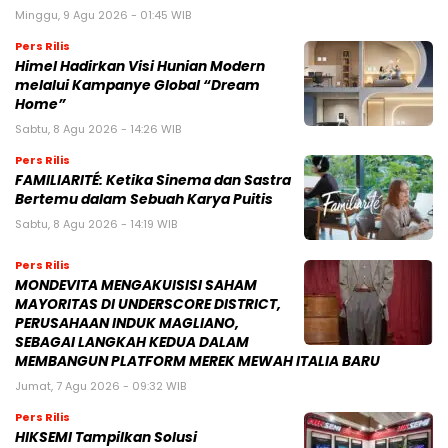
Minggu, 9 Agu 2026 - 01:45 WIB
Pers Rilis
Himel Hadirkan Visi Hunian Modern
melalui Kampanye Global “Dream
Home”
Sabtu, 8 Agu 2026 - 14:26 WIB
Pers Rilis
FAMILIARITÉ: Ketika Sinema dan Sastra
Bertemu dalam Sebuah Karya Puitis
Sabtu, 8 Agu 2026 - 14:19 WIB
Pers Rilis
MONDEVITA MENGAKUISISI SAHAM
MAYORITAS DI UNDERSCORE DISTRICT,
PERUSAHAAN INDUK MAGLIANO,
SEBAGAI LANGKAH KEDUA DALAM
MEMBANGUN PLATFORM MEREK MEWAH ITALIA BARU
Jumat, 7 Agu 2026 - 09:32 WIB
Pers Rilis
HIKSEMI Tampilkan Solusi