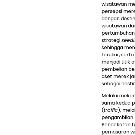
wisatawan me
persepsi mere
dengan destin
wisatawan da
pertumbuhan y
strategi
seed
sehingga men
terukur, serta
menjadi titik
pembelian be
aset merek ja
sebagai destin
Melalui mekani
sama kedua pi
(
traffic
), mela
pengambilan 
Pendekatan t
pemasaran wis