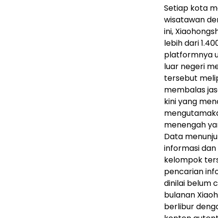
Setiap kota m
wisatawan den
ini, Xiaohong
lebih dari 1.4
platformnya 
luar negeri m
tersebut meli
membalas jasa
kini yang men
mengutamakan
menengah yang
Data menunju
informasi dan
kelompok ter
pencarian inf
dinilai belum 
bulanan Xiaoh
berlibur deng