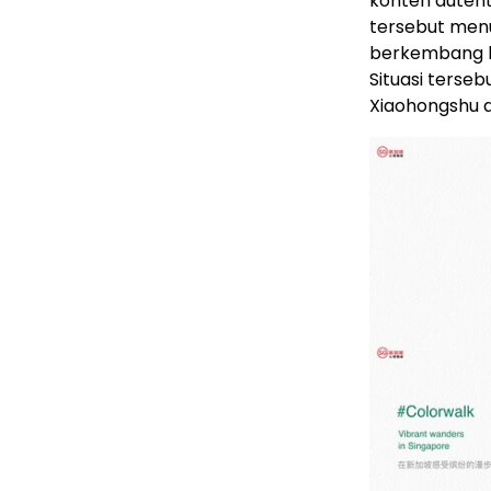
konten autenti
tersebut menu
berkembang le
Situasi terse
Xiaohongshu d