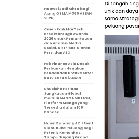
Di tengah ti
Huawei Jadi Mitra bagi
unik dan daya 
Ajang GSMA M360 ASEAN
sama strateg
2026
peluang pasar
Cision Raih MarTech
Breakthrough Awards
2026 untuk Pemantauan
dan Analisis Media
Sosial, Distribusi Siaran
Pers, dan AEO
Fair Finance Asia Desak
Perbankan Hentikan
Pendanaan untuk Sektor
Batu Bara di ASEAN
Shueisha Perluas
Jangkauan Global
melalui MANGA MILLION,
Platform Manga yang
Tersedia dalam 100
Bahasa
Haier Gandeng AO 1 Point
Slam, Buka Peluang bagi
Petenis Komunitas
Tampil di Ajang Grand