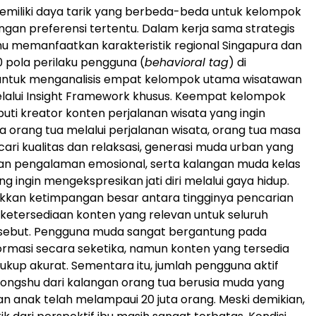
emiliki daya tarik yang berbeda-beda untuk kelompok
gan preferensi tertentu. Dalam kerja sama strategis
shu memanfaatkan karakteristik regional Singapura dan
00 pola perilaku pengguna (
behavioral tag
) di
untuk menganalisis empat kelompok utama wisatawan
elalui Insight Framework khusus. Keempat kelompok
puti kreator konten perjalanan wisata yang ingin
 orang tua melalui perjalanan wisata, orang tua masa
cari kualitas dan relaksasi, generasi muda urban yang
 pengalaman emosional, serta kalangan muda kelas
 ingin mengekspresikan jati diri melalui gaya hidup.
kkan ketimpangan besar antara tingginya pencarian
 ketersediaan konten yang relevan untuk seluruh
sebut. Pengguna muda sangat bergantung pada
ormasi secara seketika, namun konten yang tersedia
cukup akurat. Sementara itu, jumlah pengguna aktif
ongshu dari kalangan orang tua berusia muda yang
an anak telah melampaui 20 juta orang. Meski demikian,