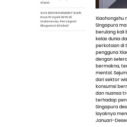
Slam
SUS ENVIRONMENT Raih
Dua Proyek WtE di
Xiaohongshu me
Indonesia, Percepat
Singapura ma
Ekspansi Global
berulang kali
kelas dunia d
perkotaan di 
pengguna Xiao
dengan seler
bermakna, te
mental. Sejum
dari sektor 
konsumsi bern
dan nuansa tr
terhadap pen
Singapura des
layaknya me
Januari–Dese