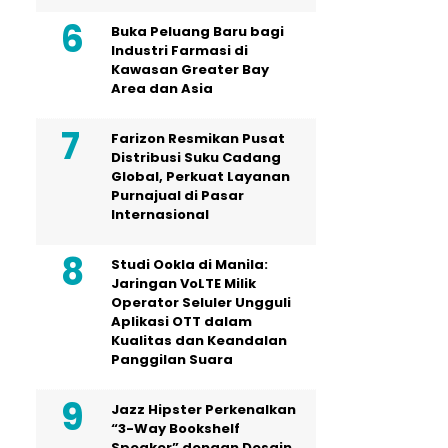
Buka Peluang Baru bagi
Industri Farmasi di
Kawasan Greater Bay
Area dan Asia
Farizon Resmikan Pusat
Distribusi Suku Cadang
Global, Perkuat Layanan
Purnajual di Pasar
Internasional
Studi Ookla di Manila:
Jaringan VoLTE Milik
Operator Seluler Ungguli
Aplikasi OTT dalam
Kualitas dan Keandalan
Panggilan Suara
Jazz Hipster Perkenalkan
“3-Way Bookshelf
Speaker” dengan Desain