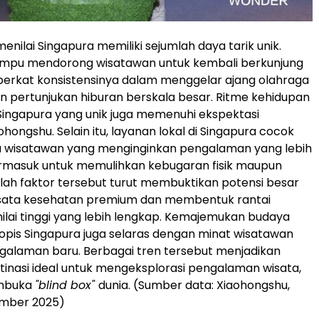
nilai Singapura memiliki sejumlah daya tarik unik.
mpu mendorong wisatawan untuk kembali berkunjung
 berkat konsistensinya dalam menggelar ajang olahraga
an pertunjukan hiburan berskala besar. Ritme kehidupan
Singapura yang unik juga memenuhi ekspektasi
hongshu. Selain itu, layanan lokal di Singapura cocok
a wisatawan yang menginginkan pengalaman yang lebih
rmasuk untuk memulihkan kebugaran fisik maupun
lah faktor tersebut turut membuktikan potensi besar
wisata kesehatan premium dan membentuk rantai
ilai tinggi yang lebih lengkap. Kemajemukan budaya
opis Singapura juga selaras dengan minat wisatawan
galaman baru. Berbagai tren tersebut menjadikan
tinasi ideal untuk mengeksplorasi pengalaman wisata,
mbuka
"blind box"
dunia. (Sumber data: Xiaohongshu,
mber 2025)