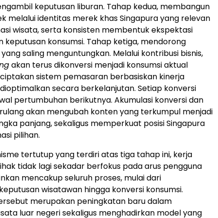
ngambil keputusan liburan. Tahap kedua, membangun
k melalui identitas merek khas Singapura yang relevan
asi wisata, serta konsisten membentuk ekspektasi
n keputusan konsumsi. Tahap ketiga, mendorong
ang saling menguntungkan. Melalui kontribusi bisnis,
ing
akan terus dikonversi menjadi konsumsi aktual
ciptakan sistem pemasaran berbasiskan kinerja
 dioptimalkan secara berkelanjutan. Setiap konversi
 awal pertumbuhan berikutnya. Akumulasi konversi dan
rulang akan mengubah konten yang terkumpul menjadi
ngka panjang, sekaligus memperkuat posisi Singapura
asi pilihan.
sme tertutup yang terdiri atas tiga tahap ini, kerja
hak tidak lagi sekadar berfokus pada arus pengguna
inkan mencakup seluruh proses, mulai dari
keputusan wisatawan hingga konversi konsumsi.
ersebut merupakan peningkatan baru dalam
ata luar negeri sekaligus menghadirkan model yang