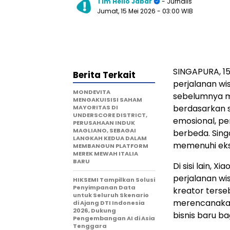
Tim Hello Jabar
- Jurnalis
Jumat, 15 Mei 2026
- 03:00 WIB
SINGAPURA, 15
Berita Terkait
perjalanan wis
MONDEVITA
sebelumnya m
MENGAKUISISI SAHAM
berdasarkan s
MAYORITAS DI
UNDERSCORE DISTRICT,
emosional, p
PERUSAHAAN INDUK
MAGLIANO, SEBAGAI
berbeda. Sing
LANGKAH KEDUA DALAM
memenuhi eks
MEMBANGUN PLATFORM
MEREK MEWAH ITALIA
BARU
Di sisi lain, 
perjalanan wi
HIKSEMI Tampilkan Solusi
Penyimpanan Data
kreator terse
untuk Seluruh Skenario
merencanakan
di Ajang DTI Indonesia
2026, Dukung
bisnis baru bag
Pengembangan AI di Asia
Tenggara