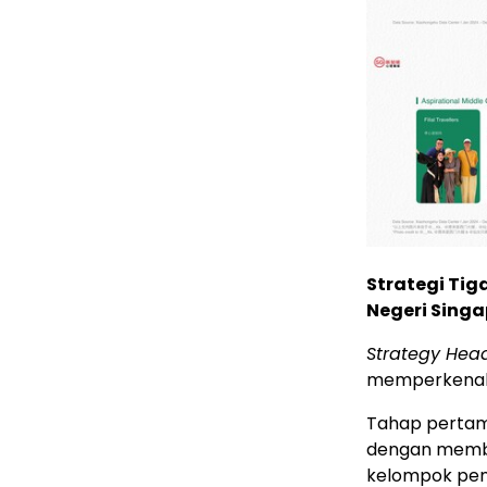
Strategi Ti
Negeri Sing
Strategy Hea
memperkenalka
Tahap pertam
dengan memba
kelompok pen