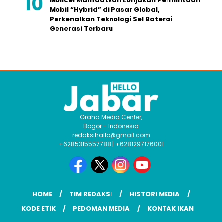
Molicel Manfaatkan Lonjakan Permintaan
Mobil “Hybrid” di Pasar Global,
Perkenalkan Teknologi Sel Baterai
Generasi Terbaru
Graha Media Center,
Bogor - Indonesia
redaksihallo@gmail.com
+6285315557788 | +6281297176001
HOME
TIM REDAKSI
HISTORI MEDIA
KODE ETIK
PEDOMAN MEDIA
KONTAK IKAN