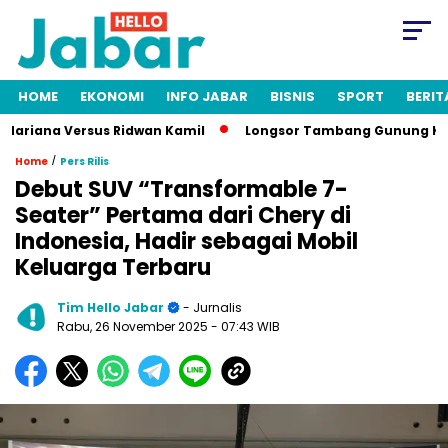
HOME
EKONOMI
INFO JABAR
BISNIS
SPORT
BERIT
ariana Versus Ridwan Kamil
Longsor Tambang Gunung Kuda Ci
/
Home
Pers Rilis
Debut SUV “Transformable 7-
Seater” Pertama dari Chery di
Indonesia, Hadir sebagai Mobil
Keluarga Terbaru
Tim Hello Jabar
- Jurnalis
Rabu, 26 November 2025
- 07:43 WIB