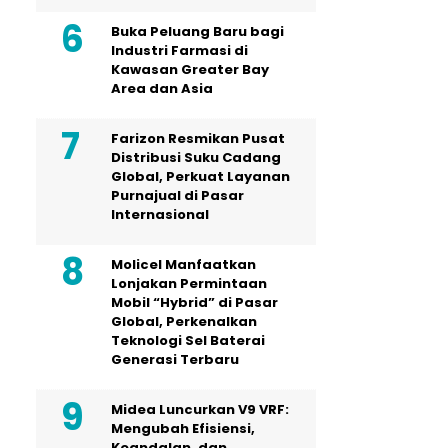
Buka Peluang Baru bagi
Industri Farmasi di
Kawasan Greater Bay
Area dan Asia
Farizon Resmikan Pusat
Distribusi Suku Cadang
Global, Perkuat Layanan
Purnajual di Pasar
Internasional
Molicel Manfaatkan
Lonjakan Permintaan
Mobil “Hybrid” di Pasar
Global, Perkenalkan
Teknologi Sel Baterai
Generasi Terbaru
Midea Luncurkan V9 VRF:
Mengubah Efisiensi,
Keandalan, dan