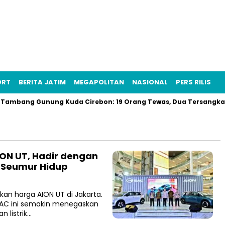
ORT
BERITA JATIM
MEGAPOLITAN
NASIONAL
PERS RILIS
mbang Gunung Kuda Cirebon: 19 Orang Tewas, Dua Tersangka Dit
ION UT, Hadir dengan
 Seumur Hidup
n harga AION UT di Jakarta.
 GAC ini semakin menegaskan
 listrik…