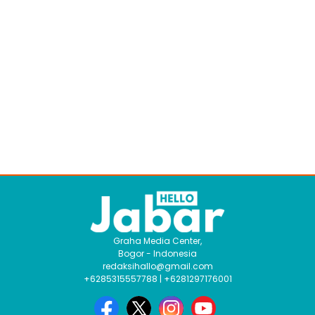
Graha Media Center,
Bogor - Indonesia
redaksihallo@gmail.com
+6285315557788 | +6281297176001