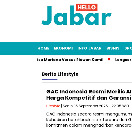
HOME
EKONOMI
INFO JABAR
BISNIS
SP
u: Kasus Fitnah Lisa Mariana Versus Ridwan Kamil
Longsor Ta
Berita
Lifestyle
GAC Indonesia Resmi Merilis A
Harga Kompetitif dan Garansi
Lifestyle
| Senin, 15 September 2025 - 22:05 WIB
GAC Indonesia secara resmi mengumumka
Kehadiran hatchback listrik terbaru dari
komitmen dalam menghadirkan kendaraan