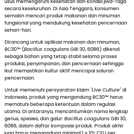
usus memengaruhi kesehatan dan kondisi jiwa-raga
secara keseluruhan. Di Asia Tenggara, konsumen
semakin mencari produk makanan dan minuman
fungsional yang mendukung kesehatan pencernaan
sehari-hari.
Dirancang untuk aplikasi makanan dan minuman,
BC30™ (
Bacillus coagulans
GBI 30, 6086) dikenal
sebagai bahan yang tetap stabil selama proses
produksi, penyimpanan, dan pencernaan sehingga
ikut memastikan kultur aktif mencapai saluran
pencernaan.
Untuk memenuhi persyaratan klaim
"Live Culture"
di
Indonesia, produk yang mengandung BC30™ harus
mematuhi beberapa ketentuan dalam regulasi
utama. Di antaranya, mencantumkan nama lengkap
genus, spesies, dan galur:
Bacillus coagulans
GBI 30,
6086, dalam daftar komposisi produk. Produk akhir
juga harus mengandung minimal 1 × 10⁶ CFU per