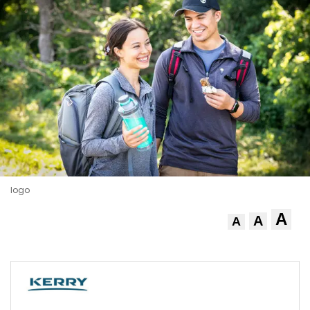
logo
A
A
A