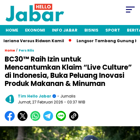
HOME
EKONOMI
INFO JABAR
BISNIS
SPORT
BERIT
riana Versus Ridwan Kamil
Longsor Tambang Gunung Kuda Cir
/
Home
Pers Rilis
BC30™ Raih Izin untuk
Mencantumkan Klaim “Live Culture”
di Indonesia, Buka Peluang Inovasi
Produk Makanan & Minuman
Tim Hello Jabar
- Jurnalis
Jumat, 27 Februari 2026
- 03:37 WIB