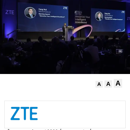
A
A
A