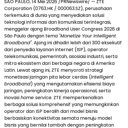
SÃO PAULO
,
14 Mei 2026
/PRNewswire/ — ZTE
Corporation (0763.HK / 000063.SZ), perusahaan
terkemuka di dunia yang menyediakan solusi
teknologi informasi dan komunikasi terintegrasi,
menggelar ajang Broadband User Congress 2026 di
São Paulo dengan tema
"Monetize Your Intelligent
Broadband"
. Ajang ini dihadiri lebih dari 300 eksekutif
dari penyedia layanan internet (ISP), operator
telekomunikasi, pemerintah, asosiasi industri, serta
mitra ekosistem dari berbagai negara di Amerika
Latin. Lewat ajang ini, ZTE menyoroti strategi
monetisasi jaringan pita lebar cerdas (
intelligent
broadband
) yang mengutamakan efisiensi biaya
jaringan, peningkatan kinerja operasional, serta
inovasi
home service
. ZTE memperkenalkan
berbagai solusi komprehensif yang memungkinkan
operator dan ISP beralih dari model bisnis
berbasiskan konektivitas semata menuju model
bisnis yang bernilai tambah dengan peningkatan