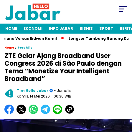
HOME
EKONOMI
INFO JABAR
BISNIS
SPORT
BERIT
ana Versus Ridwan Kamil
Longsor Tambang Gunung Kuda Cireb
/
Home
Pers Rilis
ZTE Gelar Ajang Broadband User
Congress 2026 di São Paulo dengan
Tema “Monetize Your Intelligent
Broadband”
Tim Hello Jabar
- Jurnalis
Kamis, 14 Mei 2026
- 06:30 WIB