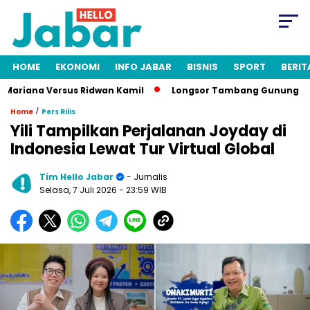
HOME
EKONOMI
INFO JABAR
BISNIS
SPORT
BERIT
ariana Versus Ridwan Kamil
Longsor Tambang Gunung Kuda Cir
/
Home
Pers Rilis
Yili Tampilkan Perjalanan Joyday di
Indonesia Lewat Tur Virtual Global
Tim Hello Jabar
- Jurnalis
Selasa, 7 Juli 2026
- 23:59 WIB