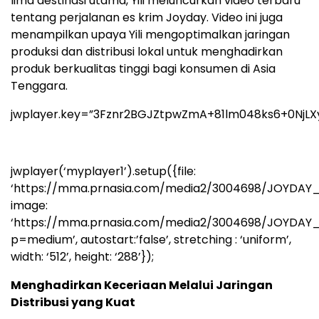
lima destinasi utama, Yili meluncurkan video terbaru
tentang perjalanan es krim Joyday. Video ini juga
menampilkan upaya Yili mengoptimalkan jaringan
produksi dan distribusi lokal untuk menghadirkan
produk berkualitas tinggi bagi konsumen di Asia
Tenggara.
jwplayer.key=”3Fznr2BGJZtpwZmA+81lm048ks6+0NjLX
jwplayer(‘myplayer1’).setup({file:
‘https://mma.prnasia.com/media2/3004698/JOYDAY
image:
‘https://mma.prnasia.com/media2/3004698/JOYDA
p=medium’, autostart:’false’, stretching : ‘uniform’,
width: ‘512’, height: ‘288’});
Menghadirkan Keceriaan Melalui Jaringan
Distribusi yang Kuat