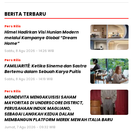
BERITA TERBARU
Pers Rilis
Himel Hadirkan Visi Hunian Modern
melalui Kampanye Global “Dream
Home”
Sabtu, 8 Agu 2026 - 14:26 WIB
Pers Rilis
FAMILIARITÉ: Ketika Sinema dan Sastra
Bertemu dalam Sebuah Karya Puitis
Sabtu, 8 Agu 2026 - 14:19 WIB
Pers Rilis
MONDEVITA MENGAKUISISI SAHAM
MAYORITAS DI UNDERSCORE DISTRICT,
PERUSAHAAN INDUK MAGLIANO,
SEBAGAI LANGKAH KEDUA DALAM
MEMBANGUN PLATFORM MEREK MEWAH ITALIA BARU
Jumat, 7 Agu 2026 - 09:32 WIB