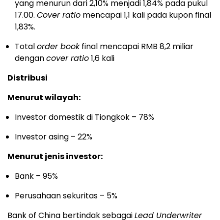
yang menurun dari 2,10% menjadi 1,84% pada pukul
17.00.
Cover ratio
mencapai 1,1 kali pada kupon final
1,83%.
Total
order book
final mencapai RMB 8,2 miliar
dengan
cover ratio
1,6 kali
Distribusi
Menurut wilayah:
Investor domestik di Tiongkok – 78%
Investor asing – 22%
Menurut jenis investor:
Bank – 95%
Perusahaan sekuritas – 5%
Bank of China bertindak sebagai
Lead Underwriter