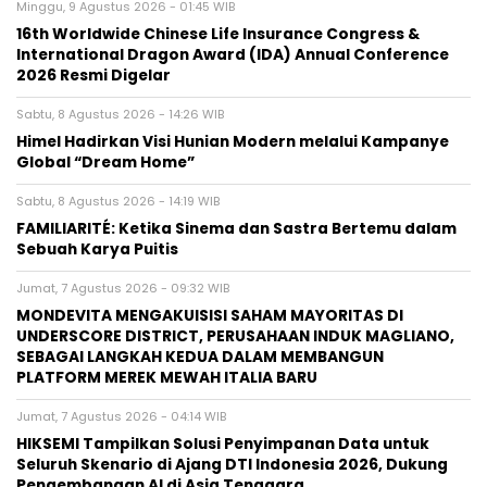
Minggu, 9 Agustus 2026 - 01:45 WIB
16th Worldwide Chinese Life Insurance Congress &
International Dragon Award (IDA) Annual Conference
2026 Resmi Digelar
Sabtu, 8 Agustus 2026 - 14:26 WIB
Himel Hadirkan Visi Hunian Modern melalui Kampanye
Global “Dream Home”
Sabtu, 8 Agustus 2026 - 14:19 WIB
FAMILIARITÉ: Ketika Sinema dan Sastra Bertemu dalam
Sebuah Karya Puitis
Jumat, 7 Agustus 2026 - 09:32 WIB
MONDEVITA MENGAKUISISI SAHAM MAYORITAS DI
UNDERSCORE DISTRICT, PERUSAHAAN INDUK MAGLIANO,
SEBAGAI LANGKAH KEDUA DALAM MEMBANGUN
PLATFORM MEREK MEWAH ITALIA BARU
Jumat, 7 Agustus 2026 - 04:14 WIB
HIKSEMI Tampilkan Solusi Penyimpanan Data untuk
Seluruh Skenario di Ajang DTI Indonesia 2026, Dukung
Pengembangan AI di Asia Tenggara