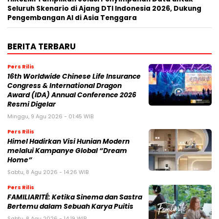
Seluruh Skenario di Ajang DTI Indonesia 2026, Dukung
Pengembangan AI di Asia Tenggara
BERITA TERBARU
Pers Rilis
16th Worldwide Chinese Life Insurance
Congress & International Dragon
Award (IDA) Annual Conference 2026
Resmi Digelar
Minggu, 9 Agu 2026 - 01:45 WIB
Pers Rilis
Himel Hadirkan Visi Hunian Modern
melalui Kampanye Global “Dream
Home”
Sabtu, 8 Agu 2026 - 14:26 WIB
Pers Rilis
FAMILIARITÉ: Ketika Sinema dan Sastra
Bertemu dalam Sebuah Karya Puitis
Sabtu, 8 Agu 2026 - 14:19 WIB