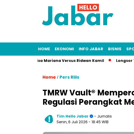
HOME
EKONOMI
INFO JABAR
BISNIS
SP
sus Fitnah Lisa Mariana Versus Ridwan Kamil
Longsor Tamban
Home
Pers Rilis
/
TMRW Vault® Memperol
Regulasi Perangkat M
Tim Hello Jabar
- Jurnalis
Senin, 6 Juli 2026
- 18:45 WIB