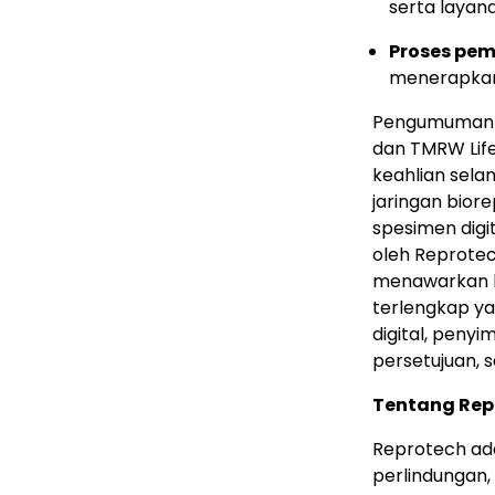
serta layana
Proses pe
menerapkan 
Pengumuman i
dan TMRW Lif
keahlian sela
jaringan bior
spesimen digit
oleh Reprotech
menawarkan ke
terlengkap y
digital, penyi
persetujuan, 
Tentang Rep
Reprotech ad
perlindungan,