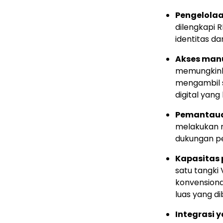
Pengelolaa
dilengkapi 
identitas da
Akses man
memungkink
mengambil s
digital yang
Pemantauan
melakukan r
dukungan pe
Kapasitas
satu tangk
konvensiona
luas yang d
Integrasi 