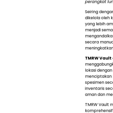
perangkat lun
Seiring denga
dikelola oleh
yang lebih am
menjadi semaki
mengandalkan
secara manual
meningkatkan 
TMRW Vault
menggabungkan
lokasi dengan
menciptakan s
spesimen seca
inventaris sec
aman dan mem
TMRW Vault m
komprehensif 