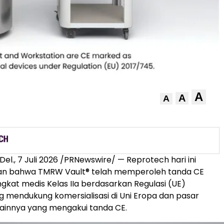
A
A
A
Del.
,
7 Juli 2026
/PRNewswire/ — Reprotech hari ini
 bahwa TMRW Vault® telah memperoleh tanda CE
gkat medis Kelas IIa berdasarkan Regulasi (UE)
g mendukung komersialisasi di Uni Eropa dan pasar
 lainnya yang mengakui tanda CE.