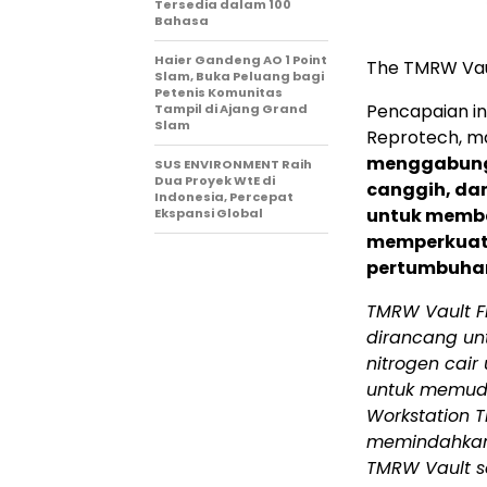
Tersedia dalam 100
Bahasa
Haier Gandeng AO 1 Point
The TMRW Vau
Slam, Buka Peluang bagi
Petenis Komunitas
Pencapaian in
Tampil di Ajang Grand
Slam
Reprotech, ma
menggabungk
SUS ENVIRONMENT Raih
Dua Proyek WtE di
canggih, da
Indonesia, Percepat
untuk memban
Ekspansi Global
memperkuat 
pertumbuha
TMRW Vault Fr
dirancang u
nitrogen cair
untuk memuda
Workstation
memindahkan 
TMRW Vault s