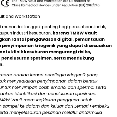
lt and Workstation
i menandai tonggak penting bagi perusahaan induk,
upun industri kesuburan
, karena TMRW Vault
an rantai pengawasan digital, pemantauan
n penyimpanan kriogenik yang dapat disesuaikan
tu klinik kesuburan mengurangi risiko,
penelusuran spesimen, serta mendukung
n.
eezer adalah lemari pendingin kriogenik yang
ntuk menyediakan penyimpanan dalam bentuk
 untuk menyimpan oosit, embrio, dan sperma, serta
hkan identifikasi dan penelusuran spesimen.
 TMRW Vault memungkinkan pengguna untuk
sampel ke dalam dan keluar dari Lemari Pembeku
erta menyelesaikan pesanan melalui antarmuka