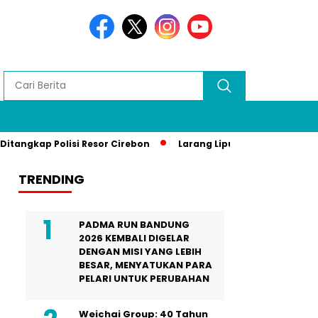
p Polisi Resor Cirebon
Larang Liputan Media Lokal di Gala
TRENDING
PADMA RUN BANDUNG
2026 KEMBALI DIGELAR
DENGAN MISI YANG LEBIH
BESAR, MENYATUKAN PARA
PELARI UNTUK PERUBAHAN
Weichai Group: 40 Tahun