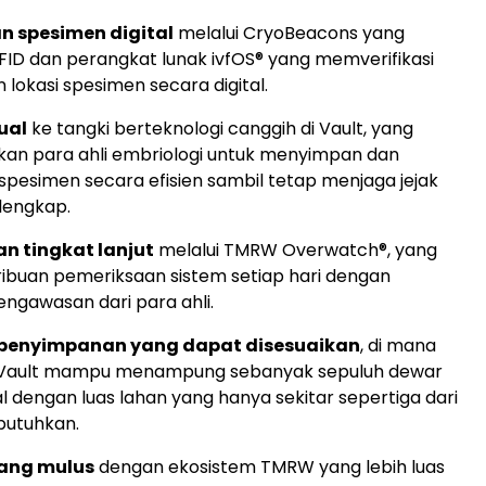
n spesimen digital
melalui CryoBeacons yang
RFID dan perangkat lunak ivfOS® yang memverifikasi
n lokasi spesimen secara digital.
ual
ke tangki berteknologi canggih di Vault, yang
an para ahli embriologi untuk menyimpan dan
pesimen secara efisien sambil tetap menjaga jejak
 lengkap.
 tingkat lanjut
melalui TMRW Overwatch®, yang
ibuan pemeriksaan sistem setiap hari dengan
ngawasan dari para ahli.
 penyimpanan yang dapat disesuaikan
, di mana
i Vault mampu menampung sebanyak sepuluh dewar
l dengan luas lahan yang hanya sekitar sepertiga dari
ibutuhkan.
yang mulus
dengan ekosistem TMRW yang lebih luas