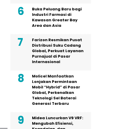
Buka Peluang Baru bagi
Industri Farmasi di
Kawasan Greater Bay
Area dan Asia
Farizon Resmikan Pusat
Distribusi Suku Cadang
Global, Perkuat Layanan
Purnajual di Pasar
Internasional
Molicel Manfaatkan
Lonjakan Permintaan
Mobil “Hybrid” di Pasar
Global, Perkenalkan
Teknologi Sel Baterai
Generasi Terbaru
Midea Luncurkan V9 VRF:
Mengubah Efisiensi,
Keandalan, dan