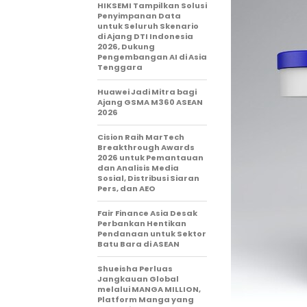
HIKSEMI Tampilkan Solusi
Penyimpanan Data
untuk Seluruh Skenario
di Ajang DTI Indonesia
2026, Dukung
Pengembangan AI di Asia
Tenggara
Huawei Jadi Mitra bagi
Ajang GSMA M360 ASEAN
2026
Cision Raih MarTech
Breakthrough Awards
2026 untuk Pemantauan
dan Analisis Media
Sosial, Distribusi Siaran
Pers, dan AEO
Fair Finance Asia Desak
Perbankan Hentikan
Pendanaan untuk Sektor
Batu Bara di ASEAN
Shueisha Perluas
Jangkauan Global
melalui MANGA MILLION,
Platform Manga yang