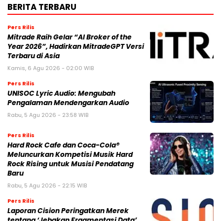
BERITA TERBARU
Pers Rilis
Mitrade Raih Gelar “AI Broker of the
Year 2026”, Hadirkan MitradeGPT Versi
Terbaru di Asia
Kamis, 6 Agu 2026 - 02:00 WIB
Pers Rilis
UNISOC Lyric Audio: Mengubah
Pengalaman Mendengarkan Audio
Rabu, 5 Agu 2026 - 23:58 WIB
Pers Rilis
Hard Rock Cafe dan Coca-Cola®
Meluncurkan Kompetisi Musik Hard
Rock Rising untuk Musisi Pendatang
Baru
Rabu, 5 Agu 2026 - 22:15 WIB
Pers Rilis
Laporan Cision Peringatkan Merek
tentang ‘Jebakan Fragmentasi Data’