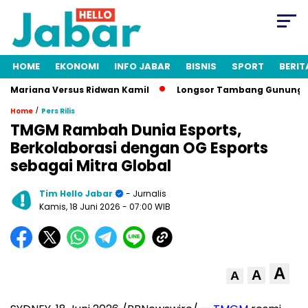
HOME
EKONOMI
INFO JABAR
BISNIS
SPORT
BERIT
 Mariana Versus Ridwan Kamil
Longsor Tambang Gunung Kuda 
/
Home
Pers Rilis
TMGM Rambah Dunia Esports,
Berkolaborasi dengan OG Esports
sebagai Mitra Global
Tim Hello Jabar
- Jurnalis
Kamis, 18 Juni 2026
- 07:00 WIB
A
A
A