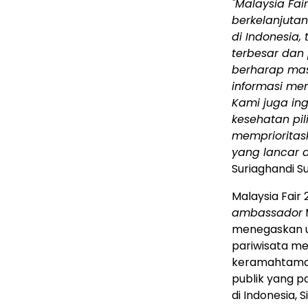
"Malaysia Fa
berkelanjuta
di Indonesia,
terbesar dan 
berharap ma
informasi me
Kami juga ing
kesehatan pi
memprioritas
yang lancar 
Suriaghandi S
Malaysia Fair
ambassador
M
menegaskan u
pariwisata m
keramahtamaha
publik yang p
di Indonesia,