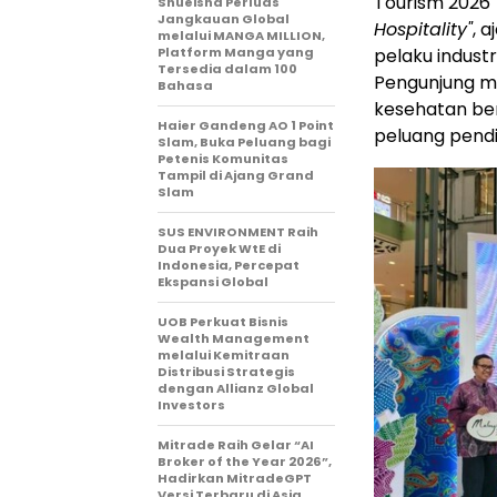
Tourism 2026
Shueisha Perluas
Jangkauan Global
Hospitality"
, 
melalui MANGA MILLION,
Platform Manga yang
pelaku industr
Tersedia dalam 100
Pengunjung m
Bahasa
kesehatan bert
Haier Gandeng AO 1 Point
peluang pendi
Slam, Buka Peluang bagi
Petenis Komunitas
Tampil di Ajang Grand
Slam
SUS ENVIRONMENT Raih
Dua Proyek WtE di
Indonesia, Percepat
Ekspansi Global
UOB Perkuat Bisnis
Wealth Management
melalui Kemitraan
Distribusi Strategis
dengan Allianz Global
Investors
Mitrade Raih Gelar “AI
Broker of the Year 2026”,
Hadirkan MitradeGPT
Versi Terbaru di Asia