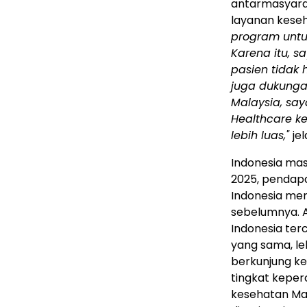
antarmasyar
layanan keseh
program untu
Karena itu, 
pasien tidak
juga dukunga
Malaysia, sa
Healthcare k
lebih luas,"
je
Indonesia mas
2025, pendapa
Indonesia men
sebelumnya. 
Indonesia ter
yang sama, le
berkunjung ke
tingkat kepe
kesehatan Mal