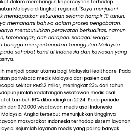
akat dalam membangun kepercayaan terhadap
atan Malaysia di tingkat regional.
"Saya menjalani
k mendapatkan keturunan selama hampir 10 tahun.
saya memahami bahwa dalam proses pengobatan,
 hanya membutuhkan perawatan berkualitas, namun
n, ketenangan, dan harapan. Sebagai warga
ya bangga memperkenalkan keunggulan Malaysia
epada sahabat kami di Indonesia dan kawasan yang
lasnya.
ih menjadi pasar utama bagi Malaysia Healthcare. Pada
tan pariwisata medis Malaysia dari pasien asal
capai sekitar RM2,2 miliar, meningkat 23% dari tahun
Adapun jumlah kedatangan wisatawan medis asal
catat tumbuh 16% dibandingkan 2024. Pada periode
bih dari 970.000 wisatawan medis asal Indonesia
 Malaysia. Angka tersebut menunjukkan tingginya
rcayaan masyarakat Indonesia terhadap sistem layanan
aysia. Sejumlah layanan medis yang paling banyak