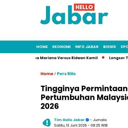
HOME
EKONOMI
INFO JABAR
BISNIS
SP
 Fitnah Lisa Mariana Versus Ridwan Kamil
Longsor Tambang G
Home
Pers Rilis
/
Tingginya Permintaan
Pertumbuhan Malaysia 
2026
Tim Hello Jabar
- Jurnalis
Sabtu, 13 Juni 2026
- 08:25 WIB