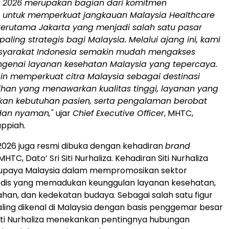
ir 2026 merupakan bagian dari komitmen
n untuk memperkuat jangkauan Malaysia Healthcare
 terutama Jakarta yang menjadi salah satu pasar
paling strategis bagi Malaysia. Melalui ajang ini, kami
syarakat Indonesia semakin mudah mengakses
ngenai layanan kesehatan Malaysia yang tepercaya.
in memperkuat citra Malaysia sebagai destinasi
lihan yang menawarkan kualitas tinggi, layanan yang
kan kebutuhan pasien, serta pengalaman berobat
dan nyaman,"
ujar
Chief Executive Officer
, MHTC,
uppiah.
 2026 juga resmi dibuka dengan kehadiran
brand
HTC, Dato’ Sri Siti Nurhaliza. Kehadiran Siti Nurhaliza
paya Malaysia dalam mempromosikan sektor
edis yang memadukan keunggulan layanan kesehatan,
n, dan kedekatan budaya. Sebagai salah satu figur
aling dikenal di Malaysia dengan basis penggemar besar
 Siti Nurhaliza menekankan pentingnya hubungan