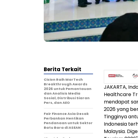
Berita Terkait
Cision Raih MarTech
Breakthrough Awards
JAKARTA, Ind
2026 untuk Pemantauan
dan Analisis Media
Healthcare Tr
Sosial, Distribusi Siaran
mendapat samb
Pers, dan AEO
2026 yang ber
Fair Finance Asia Desak
Tingginya an
Perbankan Hentikan
Pendanaan untuk Sektor
Indonesia te
Batu Bara di ASEAN
Malaysia. Dig