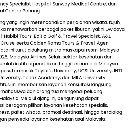
ency Specialist Hospital, Sunway Medical Centre, dan
al Centre Penang.
ng yang ingin merencanakan perjalanan wisata, tujuh
ka menawarkan berbagai paket liburan, yakni Dwidaya
, Habibi Tours, Baltic Golf & Travel Specialist, A&L
 Cruise, serta Golden Rama Tours & Travel. Agen
sata ini turut didukung mitra maskapai resmi Malaysia
026, Malaysia Airlines. Selain sektor kesehatan dan
jumlah institusi pendidikan tinggi ternama di Malaysia
ipasi, termasuk Taylor’s University, UCSI University, INTI
University, Todak Academy, dan MILA University.
titusi ini memberikan layanan konsultasi langsung
 mahasiswa dan orang tua mengenai peluang
Malaysia. Melalui ajang ini, pengunjung dapat
i beragam pilihan layanan kesehatan spesialis,
ness
, paket wisata, promosi destinasi, hingga berdialog
an penyedia layanan kesehatan asal Malaysia.