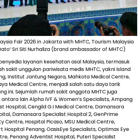
aysia Fair 2026 in Jakarta with MHTC, Tourism Malaysia
Dato’ Sri Siti Nurhaliza (brand ambassador of MHTC)
penyedia layanan kesehatan asal Malaysia, termasuk
h sakit unggulan pariwisata medis MHTC, yakni Island
ng, Institut Jantung Negara, Mahkota Medical Centre,
ya Medical Centre, menjadi salah satu daya tarik
ang ini. Sejumlah rumah sakit anggota MHTC juga
i, antara lain Alpha IVF & Women’s Specialists, Ampang
ist Hospital, Cengild G.I Medical Centre, Damansara
pital, Damansara Specialist Hospital 2, GenPrime
lity Centre, Hospital Picaso, MSU Medical Centre,
t Hospital Penang, OasisEye Specialists, Optimax Eye
tre, Penang Adventist Hospital, Puteri Specialist