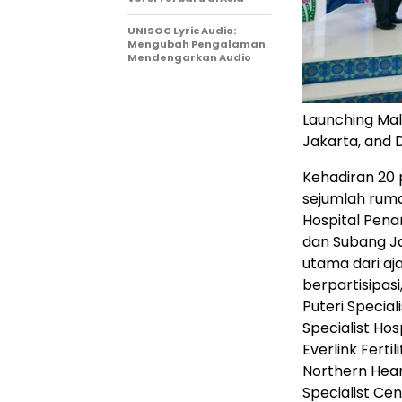
UNISOC Lyric Audio:
Mengubah Pengalaman
Mendengarkan Audio
Launching Mal
Jakarta, and 
Kehadiran 20 
sejumlah ruma
Hospital Pena
dan Subang Ja
utama dari aj
berpartisipas
Puteri Special
Specialist Hos
Everlink Ferti
Northern Hear
Specialist Cen