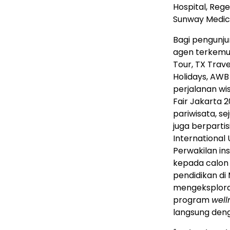
Hospital, Reg
Sunway Medic
Bagi pengunju
agen terkemu
Tour, TX Travel
Holidays, AWB
perjalanan wi
Fair Jakarta 2
pariwisata, se
juga berpartis
International 
Perwakilan ins
kepada calon
pendidikan di 
mengeksploras
program
well
langsung deng