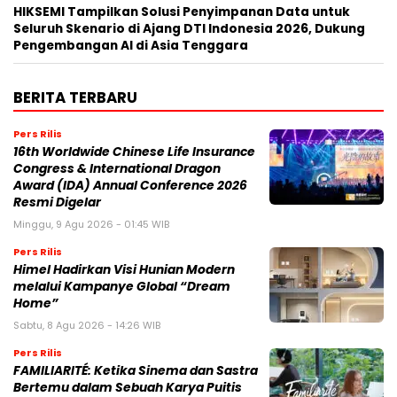
HIKSEMI Tampilkan Solusi Penyimpanan Data untuk
Seluruh Skenario di Ajang DTI Indonesia 2026, Dukung
Pengembangan AI di Asia Tenggara
BERITA TERBARU
Pers Rilis
16th Worldwide Chinese Life Insurance
Congress & International Dragon
Award (IDA) Annual Conference 2026
Resmi Digelar
Minggu, 9 Agu 2026 - 01:45 WIB
Pers Rilis
Himel Hadirkan Visi Hunian Modern
melalui Kampanye Global “Dream
Home”
Sabtu, 8 Agu 2026 - 14:26 WIB
Pers Rilis
FAMILIARITÉ: Ketika Sinema dan Sastra
Bertemu dalam Sebuah Karya Puitis