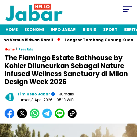
HOME
EKONOMI
INFO JABAR
BISNIS
SPORT
BERIT
sus Ridwan Kamil
Longsor Tambang Gunung Kuda Cirebon: 19 
/
Home
Pers Rilis
The Flamingo Estate Bathhouse by
Kohler Diluncurkan Sebagai Nature
Infused Wellness Sanctuary di Milan
Design Week 2026
Tim Hello Jabar
- Jurnalis
Jumat, 3 April 2026
- 05:13 WIB