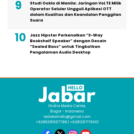
Studi Ookla di Manila: Jaringan VoLTE Milik
Operator Seluler Ungguli Aplikasi OTT
dalam Kualitas dan Keandalan Panggilan
Suara
Jazz Hipster Perkenalkan “3-Way
Bookshelf Speaker” dengan Desain
“Sealed Bass” untuk Tingkatkan
Pengalaman Audio Desktop
Graha Media Center,
Bogor - Indonesia
redaksihallo@gmail.com
+6285315557788 | +6281297176001