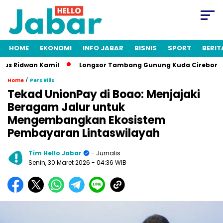
HOME
EKONOMI
INFO JABAR
BISNIS
SPORT
BERIT
 Ridwan Kamil
Longsor Tambang Gunung Kuda Cirebon: 19 Ora
/
Home
Pers Rilis
Tekad UnionPay di Boao: Menjajaki
Beragam Jalur untuk
Mengembangkan Ekosistem
Pembayaran Lintaswilayah
Tim Hello Jabar
- Jurnalis
Senin, 30 Maret 2026
- 04:36 WIB