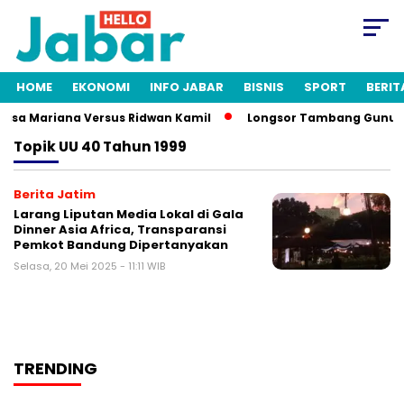
HOME
EKONOMI
INFO JABAR
BISNIS
SPORT
BERIT
 Lisa Mariana Versus Ridwan Kamil
Longsor Tambang Gunung K
Topik
UU 40 Tahun 1999
Berita Jatim
Larang Liputan Media Lokal di Gala
Dinner Asia Africa, Transparansi
Pemkot Bandung Dipertanyakan
Selasa, 20 Mei 2025 - 11:11 WIB
TRENDING