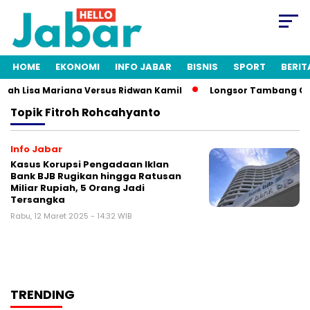
HOME
EKONOMI
INFO JABAR
BISNIS
SPORT
BERIT
tnah Lisa Mariana Versus Ridwan Kamil
Longsor Tambang Gunu
Topik
Fitroh Rohcahyanto
Info Jabar
Kasus Korupsi Pengadaan Iklan
Bank BJB Rugikan hingga Ratusan
Miliar Rupiah, 5 Orang Jadi
Tersangka
Rabu, 12 Maret 2025 - 14:32 WIB
TRENDING