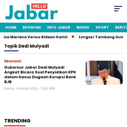
HOME
EKONOMI
INFO JABAR
BISNIS
SPORT
BERIT
 Lisa Mariana Versus Ridwan Kamil
Longsor Tambang Gunung 
Topik
Dedi Mulyadi
Ekonomi
Gubernur Jabar Dedi Mulyadi
Angkat Bicara Soal Penyidikan KPK
dalam Kasus Dugaan Korupsi Bank
BJB
Kamis, 6 Maret 2025 - 11:05 WIB
TRENDING