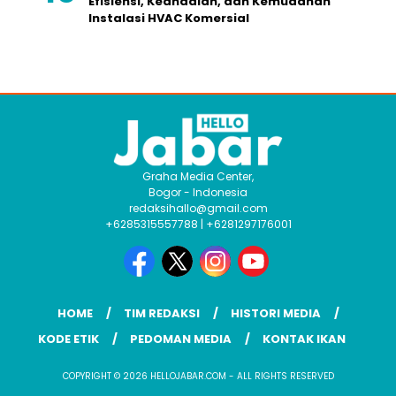
Efisiensi, Keandalan, dan Kemudahan
Instalasi HVAC Komersial
Graha Media Center,
Bogor - Indonesia
redaksihallo@gmail.com
+6285315557788 | +6281297176001
HOME
TIM REDAKSI
HISTORI MEDIA
KODE ETIK
PEDOMAN MEDIA
KONTAK IKAN
COPYRIGHT © 2026 HELLOJABAR.COM - ALL RIGHTS RESERVED