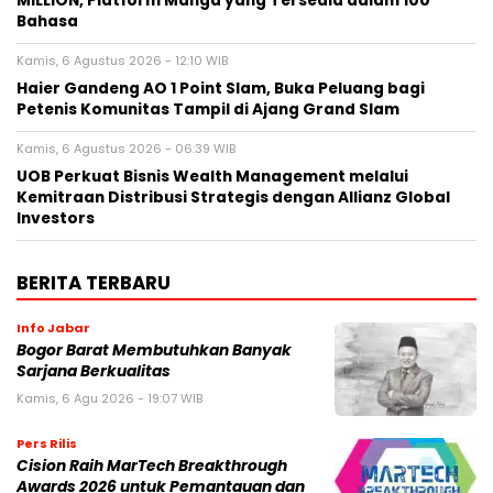
MILLION, Platform Manga yang Tersedia dalam 100
Bahasa
Kamis, 6 Agustus 2026 - 12:10 WIB
Haier Gandeng AO 1 Point Slam, Buka Peluang bagi
Petenis Komunitas Tampil di Ajang Grand Slam
Kamis, 6 Agustus 2026 - 06:39 WIB
UOB Perkuat Bisnis Wealth Management melalui
Kemitraan Distribusi Strategis dengan Allianz Global
Investors
BERITA TERBARU
Info Jabar
Bogor Barat Membutuhkan Banyak
Sarjana Berkualitas
Kamis, 6 Agu 2026 - 19:07 WIB
Pers Rilis
Cision Raih MarTech Breakthrough
Awards 2026 untuk Pemantauan dan