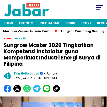
HOME
EKONOMI
INFO JABAR
BISNIS
SPORT
BERIT
Mariana Versus Ridwan Kamil
Longsor Tambang Gunung Kuda C
/
Home
Pers Rilis
Sungrow Master 2026 Tingkatkan
Kompetensi Instalatur guna
Memperkuat Industri Energi Surya di
Filipina
Tim Hello Jabar
- Jurnalis
Rabu, 24 Juni 2026
- 01:19 WIB