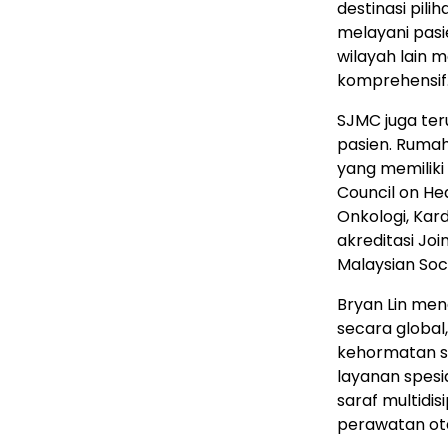
destinasi pili
melayani pasi
wilayah lain m
komprehensif
SJMC juga ter
pasien. Rumah 
yang memiliki 
Council on He
Onkologi, Kard
akreditasi Jo
Malaysian Soci
Bryan Lin men
secara globa
kehormatan s
layanan spesi
saraf multidi
perawatan ota