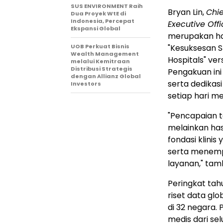
SUS ENVIRONMENT Raih
Bryan Lin,
Chie
Dua Proyek WtE di
Indonesia, Percepat
Executive Offi
Ekspansi Global
merupakan hasi
"Kesuksesan S
UOB Perkuat Bisnis
Wealth Management
Hospitals" ver
melalui Kemitraan
Distribusi Strategis
Pengakuan in
dengan Allianz Global
serta dedikas
Investors
setiap hari me
"Pencapaian 
melainkan ha
fondasi klinis
serta menemp
layanan," ta
Peringkat tah
riset data glo
di 32 negara.
medis dari sel