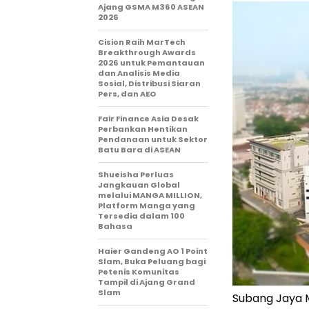
Ajang GSMA M360 ASEAN
2026
Cision Raih MarTech
Breakthrough Awards
2026 untuk Pemantauan
dan Analisis Media
Sosial, Distribusi Siaran
Pers, dan AEO
Fair Finance Asia Desak
Perbankan Hentikan
Pendanaan untuk Sektor
Batu Bara di ASEAN
Shueisha Perluas
Jangkauan Global
melalui MANGA MILLION,
Platform Manga yang
Tersedia dalam 100
Bahasa
Haier Gandeng AO 1 Point
Slam, Buka Peluang bagi
Petenis Komunitas
Tampil di Ajang Grand
Slam
Subang Jaya 