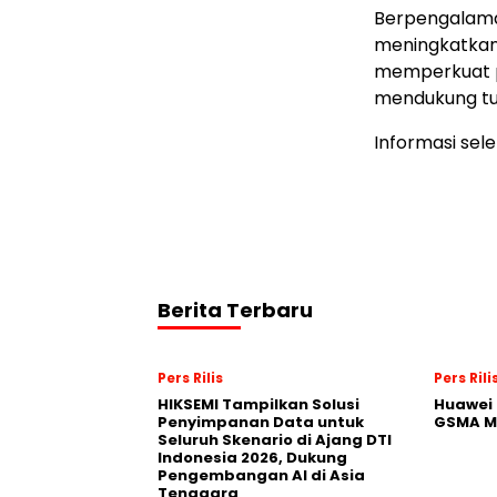
Berpengalaman
meningkatkan 
memperkuat p
mendukung tu
Informasi sel
Berita Terbaru
Pers Rilis
Pers Rili
HIKSEMI Tampilkan Solusi
Huawei 
Penyimpanan Data untuk
GSMA M
Seluruh Skenario di Ajang DTI
Indonesia 2026, Dukung
Pengembangan AI di Asia
Tenggara