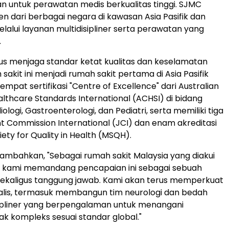
han untuk perawatan medis berkualitas tinggi. SJMC
en dari berbagai negara di kawasan Asia Pasifik dan
elalui layanan multidisipliner serta perawatan yang
.
us menjaga standar ketat kualitas dan keselamatan
sakit ini menjadi rumah sakit pertama di Asia Pasifik
empat sertifikasi "Centre of Excellence" dari Australian
althcare Standards International (ACHSI) di bidang
iologi, Gastroenterologi, dan Pediatri, serta memiliki tiga
int Commission International (JCI) dan enam akreditasi
ety for Quality in Health (MSQH).
ambahkan, "Sebagai rumah sakit Malaysia yang diakui
l, kami memandang pencapaian ini sebagai sebuah
ekaligus tanggung jawab. Kami akan terus memperkuat
alis, termasuk membangun tim neurologi dan bedah
sipliner yang berpengalaman untuk menangani
k kompleks sesuai standar global."