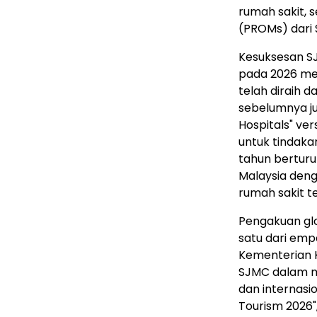
rumah sakit, s
(PROMs) dari S
Kesuksesan SJ
pada 2026 me
telah diraih d
sebelumnya ju
Hospitals" ver
untuk tindaka
tahun berturut
Malaysia den
rumah sakit te
Pengakuan glo
satu dari emp
Kementerian 
SJMC dalam me
dan internasi
Tourism 2026"