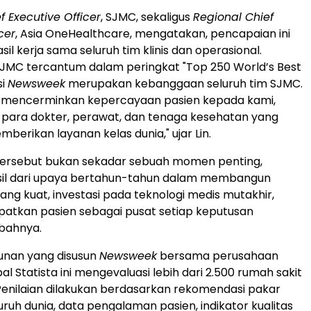
f Executive Officer
, SJMC, sekaligus
Regional Chief
cer
, Asia OneHealthcare, mengatakan, pencapaian ini
l kerja sama seluruh tim klinis dan operasional.
JMC tercantum dalam peringkat "Top 250 World’s Best
si
Newsweek
merupakan kebanggaan seluruh tim SJMC.
i mencerminkan kepercayaan pasien kepada kami,
i para dokter, perawat, dan tenaga kesehatan yang
mberikan layanan kelas dunia," ujar Lin.
tersebut bukan sekadar sebuah momen penting,
sil dari upaya bertahun-tahun dalam membangun
 yang kuat, investasi pada teknologi medis mutakhir,
atkan pasien sebagai pusat setiap keputusan
mbahnya.
unan yang disusun
Newsweek
bersama perusahaan
bal Statista ini mengevaluasi lebih dari 2.500 rumah sakit
 Penilaian dilakukan berdasarkan rekomendasi pakar
uruh dunia, data pengalaman pasien, indikator kualitas