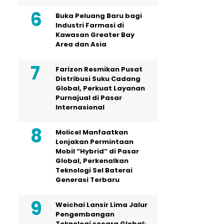
Buka Peluang Baru bagi
Industri Farmasi di
Kawasan Greater Bay
Area dan Asia
Farizon Resmikan Pusat
Distribusi Suku Cadang
Global, Perkuat Layanan
Purnajual di Pasar
Internasional
Molicel Manfaatkan
Lonjakan Permintaan
Mobil “Hybrid” di Pasar
Global, Perkenalkan
Teknologi Sel Baterai
Generasi Terbaru
Weichai Lansir Lima Jalur
Pengembangan
Teknologi secara Global: