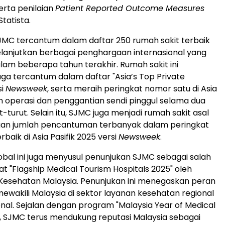
erta penilaian
Patient Reported Outcome Measures
tatista.
MC tercantum dalam daftar 250 rumah sakit terbaik
lanjutkan berbagai penghargaan internasional yang
alam beberapa tahun terakhir. Rumah sakit ini
ga tercantum dalam daftar "Asia’s Top Private
si
Newsweek
, serta meraih peringkat nomor satu di Asia
n operasi dan penggantian sendi pinggul selama dua
-turut. Selain itu, SJMC juga menjadi rumah sakit asal
gan jumlah pencantuman terbanyak dalam peringkat
rbaik di Asia Pasifik 2025 versi
Newsweek
.
bal ini juga menyusul penunjukan SJMC sebagai salah
at "Flagship Medical Tourism Hospitals 2025" oleh
Kesehatan Malaysia. Penunjukan ini menegaskan peran
wakili Malaysia di sektor layanan kesehatan regional
onal. Sejalan dengan program "Malaysia Year of Medical
, SJMC terus mendukung reputasi Malaysia sebagai