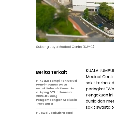
Subang Jaya Medical Centre (SJMC)
KUALA LUMPUR,
Berita Terkait
Medical Cent
HIKSEMI Tampilkan Solusi
sakit terbaik 
Penyimpanan Data
peringkat "Wor
untuk Seluruh Skenario
di Ajang DTI Indonesia
Pengakuan in
2026, Dukung
Pengembangan AI di Asia
dunia dan mem
Tenggara
sakit swasta t
Huawei Jadi Mitra bagi