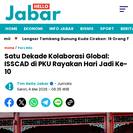
HOME
EKONOMI
INFO JABAR
BISNIS
SPORT
BERIT
l
Longsor Tambang Gunung Kuda Cirebon: 19 Orang Tewas, D
/
Home
Pers Rilis
Satu Dekade Kolaborasi Global:
ISSCAD di PKU Rayakan Hari Jadi Ke-
10
Tim Hello Jabar
- Jurnalis
Senin, 4 Mei 2026
- 06:35 WIB