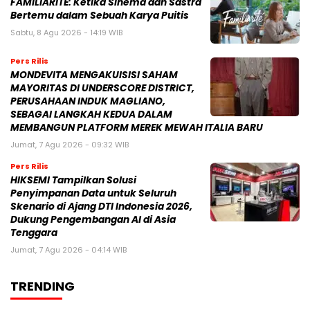
FAMILIARITÉ: Ketika Sinema dan Sastra
Bertemu dalam Sebuah Karya Puitis
Sabtu, 8 Agu 2026 - 14:19 WIB
Pers Rilis
MONDEVITA MENGAKUISISI SAHAM
MAYORITAS DI UNDERSCORE DISTRICT,
PERUSAHAAN INDUK MAGLIANO,
SEBAGAI LANGKAH KEDUA DALAM
MEMBANGUN PLATFORM MEREK MEWAH ITALIA BARU
Jumat, 7 Agu 2026 - 09:32 WIB
Pers Rilis
HIKSEMI Tampilkan Solusi
Penyimpanan Data untuk Seluruh
Skenario di Ajang DTI Indonesia 2026,
Dukung Pengembangan AI di Asia
Tenggara
Jumat, 7 Agu 2026 - 04:14 WIB
TRENDING