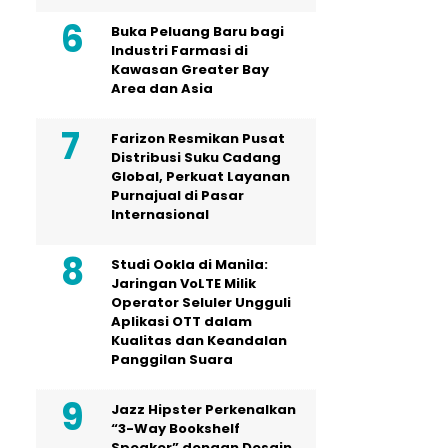
Buka Peluang Baru bagi
Industri Farmasi di
Kawasan Greater Bay
Area dan Asia
Farizon Resmikan Pusat
Distribusi Suku Cadang
Global, Perkuat Layanan
Purnajual di Pasar
Internasional
Studi Ookla di Manila:
Jaringan VoLTE Milik
Operator Seluler Ungguli
Aplikasi OTT dalam
Kualitas dan Keandalan
Panggilan Suara
Jazz Hipster Perkenalkan
“3-Way Bookshelf
Speaker” dengan Desain