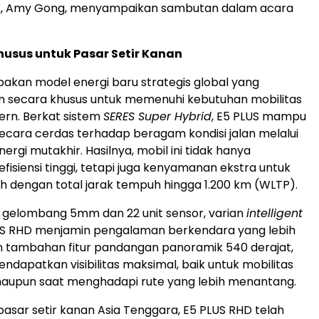
K, Amy Gong, menyampaikan sambutan dalam acara
usus untuk Pasar Setir Kanan
akan model energi baru strategis global yang
 secara khusus untuk memenuhi kebutuhan mobilitas
rn. Berkat sistem
SERES Super Hybrid
, E5 PLUS mampu
ecara cerdas terhadap beragam kondisi jalan melalui
rgi mutakhir. Hasilnya, mobil ini tidak hanya
isiensi tinggi, tetapi juga kenyamanan ekstra untuk
uh dengan total jarak tempuh hingga 1.200 km (WLTP).
r gelombang 5mm dan 22 unit sensor, varian
intelligent
S RHD menjamin pengalaman berkendara yang lebih
 tambahan fitur pandangan panoramik 540 derajat,
dapatkan visibilitas maksimal, baik untuk mobilitas
 maupun saat menghadapi rute yang lebih menantang.
pasar setir kanan Asia Tenggara, E5 PLUS RHD telah