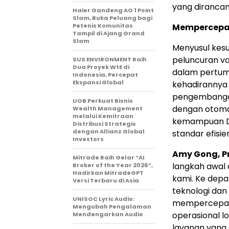
yang dirancan
Haier Gandeng AO 1 Point
Slam, Buka Peluang bagi
Petenis Komunitas
Mempercepat
Tampil di Ajang Grand
Slam
Menyusul kesu
peluncuran var
SUS ENVIRONMENT Raih
Dua Proyek WtE di
dalam pertumb
Indonesia, Percepat
Ekspansi Global
kehadirannya 
pengembangan 
UOB Perkuat Bisnis
dengan otomat
Wealth Management
melalui Kemitraan
kemampuan DF
Distribusi Strategis
dengan Allianz Global
standar efisie
Investors
Amy Gong, P
Mitrade Raih Gelar “AI
langkah awal
Broker of the Year 2026”,
Hadirkan MitradeGPT
kami. Ke depa
Versi Terbaru di Asia
teknologi dan
UNISOC Lyric Audio:
mempercepat 
Mengubah Pengalaman
operasional 
Mendengarkan Audio
layanan yang