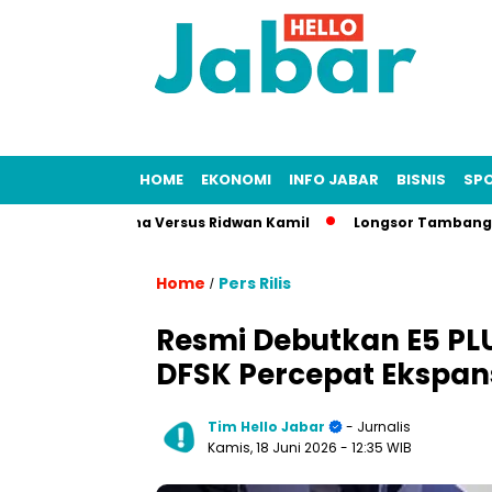
HOME
EKONOMI
INFO JABAR
BISNIS
SP
Lisa Mariana Versus Ridwan Kamil
Longsor Tambang Gunung Ku
Home
Pers Rilis
/
Resmi Debutkan E5 PLU
DFSK Percepat Ekspans
Tim Hello Jabar
- Jurnalis
Kamis, 18 Juni 2026
- 12:35 WIB