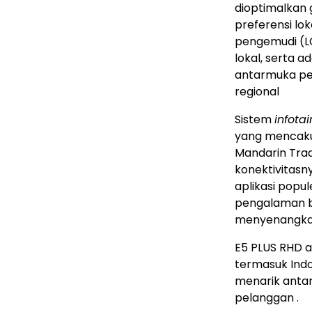
dioptimalkan 
preferensi lo
pengemudi (L
lokal, serta 
antarmuka pe
regional
Sistem
infota
yang mencakup
Mandarin Trad
konektivitasn
aplikasi popu
pengalaman be
menyenangka
E5 PLUS RHD a
termasuk Ind
menarik antar
pelanggan .