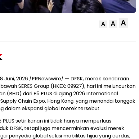
A
A
A
18 Juni, 2026
/PRNewswire/ — DFSK, merek kendaraan
i bawah SERES Group (HKEX: 09927), hari ini meluncurkan
nan (RHD) dari E5 PLUS di ajang 2026 International
 Supply Chain Expo, Hong Kong, yang menandai tonggak
ng dalam ekspansi global merek tersebut.
 PLUS setir kanan ini tidak hanya memperluas
oduk DFSK, tetapi juga mencerminkan evolusi merek
ai penyedia global solusi mobilitas hijau yang cerdas,