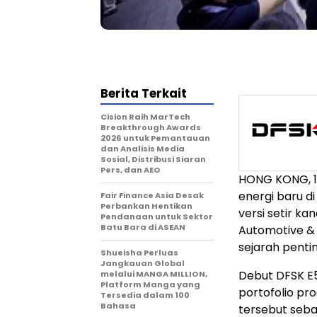
Berita Terkait
Cision Raih MarTech
Breakthrough Awards
2026 untuk Pemantauan
dan Analisis Media
Sosial, Distribusi Siaran
Pers, dan AEO
HONG KONG
,
energi baru d
Fair Finance Asia Desak
Perbankan Hentikan
versi setir ka
Pendanaan untuk Sektor
Batu Bara di ASEAN
Automotive &
sejarah penti
Shueisha Perluas
Jangkauan Global
Debut DFSK E5
melalui MANGA MILLION,
Platform Manga yang
portofolio pr
Tersedia dalam 100
Bahasa
tersebut sebag