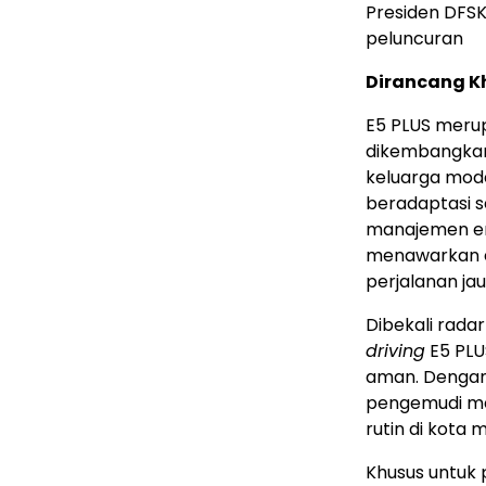
Presiden DFS
peluncuran
Dirancang Kh
E5 PLUS merup
dikembangkan
keluarga mode
beradaptasi s
manajemen ene
menawarkan ef
perjalanan ja
Dibekali rada
driving
E5 PLU
aman. Dengan
pengemudi men
rutin di kota
Khusus untuk 