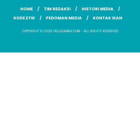
HOME
TIM REDAKSI
HISTORI MEDIA
KODE ETIK
PEDOMAN MEDIA
KONTAK IKAN
COPYRIGHT © 2026 HELLOJABAR.COM - ALL RIGHTS RESERVED