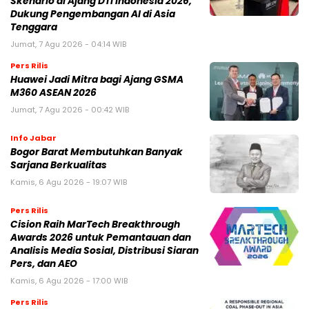
Skenario di Ajang DTI Indonesia 2026,
Dukung Pengembangan AI di Asia
Tenggara
Jumat, 7 Agu 2026 - 04:14 WIB
Pers Rilis
Huawei Jadi Mitra bagi Ajang GSMA
M360 ASEAN 2026
Jumat, 7 Agu 2026 - 00:42 WIB
Info Jabar
Bogor Barat Membutuhkan Banyak
Sarjana Berkualitas
Kamis, 6 Agu 2026 - 19:07 WIB
Pers Rilis
Cision Raih MarTech Breakthrough
Awards 2026 untuk Pemantauan dan
Analisis Media Sosial, Distribusi Siaran
Pers, dan AEO
Kamis, 6 Agu 2026 - 17:00 WIB
Pers Rilis