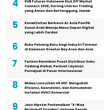
KVB Futures Indonesia Kick Off Market
Connect 2026, Dorong Literasi Trading
yang Aman dan Bertanggung Jawab
Konektivitas Berbasis AI: Asia Pasifik
Susun Arah Menuju Masa Depan Digital
yang Lebih Cerdas
Buka Peluang Baru bagi Industri Farmasi
di Kawasan Greater Bay Area dan Asia
Farizon Resmikan Pusat Distribusi Suku
Cadang Global, Perkuat Layanan
Purnajual di Pasar Internasional
Midea Luncurkan V9 VRF: Mengubah
Efisiensi, Keandalan, dan Kemudahan
Instalasi HVAC Komersial
Jazz Hipster Perkenalkan “3-Way
Bookshelf Speaker” dengan Desain