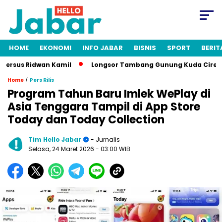
HOME
EKONOMI
INFO JABAR
BISNIS
SPORT
BERIT
rsus Ridwan Kamil
Longsor Tambang Gunung Kuda Cirebon: 19
/
Home
Pers Rilis
Program Tahun Baru Imlek WePlay di
Asia Tenggara Tampil di App Store
Today dan Today Collection
Tim Hello Jabar
- Jurnalis
Selasa, 24 Maret 2026
- 03:00 WIB