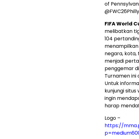
of Pennsylvania
@FWC26Philly
FIFA World C
melibatkan ti
104 pertandi
menampilkan 
negara, kota,
menjadi perta
penggemar di 
Turnamen ini 
Untuk informa
kunjungi situ
ingin mendapa
harap mendaft
Logo –
https://mma.
p=medium60