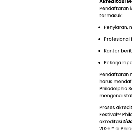
Akreditasi M
Pendaftaran k
termasuk:
Penyiaran, m
Profesional 
Kantor beri
Pekerja lep
Pendaftaran 
harus mendaft
Philadelphia
mengenai stat
Proses akredit
Festival™ Phil
akreditasi
tid
2026™ di Phil