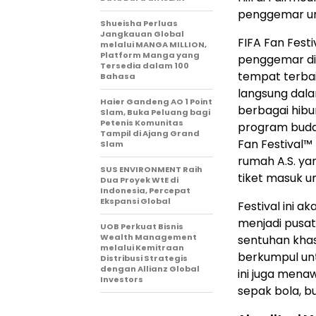
penggemar unt
Shueisha Perluas
Jangkauan Global
FIFA Fan Fest
melalui MANGA MILLION,
Platform Manga yang
penggemar di
Tersedia dalam 100
tempat terbai
Bahasa
langsung dala
Haier Gandeng AO 1 Point
berbagai hibu
Slam, Buka Peluang bagi
Petenis Komunitas
program budaya
Tampil di Ajang Grand
Fan Festival™ 
Slam
rumah A.S. ya
SUS ENVIRONMENT Raih
tiket masuk u
Dua Proyek WtE di
Indonesia, Percepat
Ekspansi Global
Festival ini a
menjadi pusat
UOB Perkuat Bisnis
Wealth Management
sentuhan khas
melalui Kemitraan
berkumpul unt
Distribusi Strategis
dengan Allianz Global
ini juga men
Investors
sepak bola, b