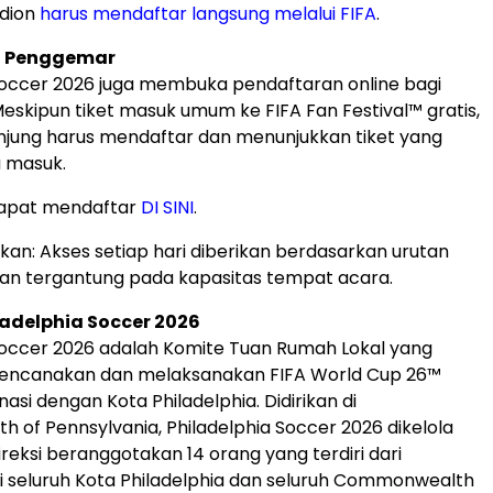
adion
harus mendaftar langsung melalui FIFA
.
n Penggemar
Soccer 2026 juga membuka pendaftaran online bagi
skipun tiket masuk umum ke FIFA Fan Festival™ gratis,
jung harus mendaftar dan menunjukkan tiket yang
a masuk.
apat mendaftar
DI SINI
.
kan: Akses setiap hari diberikan berdasarkan urutan
an tergantung pada kapasitas tempat acara.
adelphia Soccer 2026
Soccer 2026 adalah Komite Tuan Rumah Lokal yang
encanakan dan melaksanakan FIFA World Cup 26™
nasi dengan Kota Philadelphia. Didirikan di
of Pennsylvania, Philadelphia Soccer 2026 dikelola
reksi beranggotakan 14 orang yang terdiri dari
 seluruh Kota Philadelphia dan seluruh Commonwealth