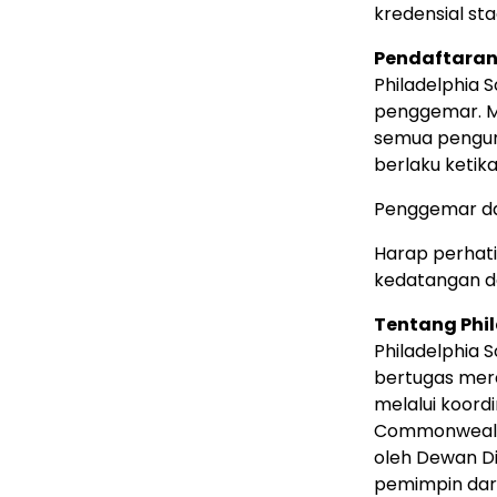
kredensial st
Pendaftara
Philadelphia 
penggemar. Me
semua pengun
berlaku ketik
Penggemar d
Harap perhati
kedatangan d
Tentang Phil
Philadelphia 
bertugas mer
melalui koordi
Commonwealth 
oleh Dewan Di
pemimpin dari