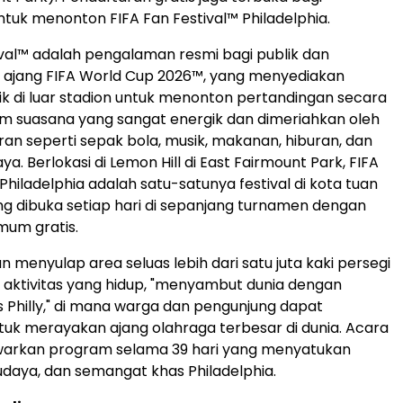
uk menonton FIFA Fan Festival™ Philadelphia.
ival™ adalah pengalaman resmi bagi publik dan
 ajang FIFA World Cup 2026™, yang menyediakan
k di luar stadion untuk menonton pertandingan secara
m suasana yang sangat energik dan dimeriahkan oleh
ran seperti sepak bola, musik, makanan, hiburan, dan
. Berlokasi di Lemon Hill di East Fairmount Park, FIFA
Philadelphia adalah satu-satunya festival di kota tuan
ng dibuka setiap hari di sepanjang turnamen dengan
mum gratis.
kan menyulap area seluas lebih dari satu juta kaki persegi
 aktivitas yang hidup, "menyambut dunia dengan
 Philly," di mana warga dan pengunjung dapat
uk merayakan ajang olahraga terbesar di dunia. Acara
awarkan program selama 39 hari yang menyatukan
udaya, dan semangat khas Philadelphia.