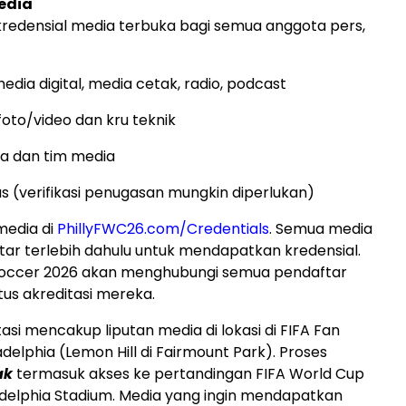
edia
redensial media terbuka bagi semua anggota pers,
edia digital, media cetak, radio, podcast
foto/video dan kru teknik
ta dan tim media
as (verifikasi penugasan mungkin diperlukan)
media di
PhillyFWC26.com/Credentials
. Semua media
ar terlebih dahulu untuk mendapatkan kredensial.
 Soccer 2026 akan menghubungi semua pendaftar
us akreditasi mereka.
asi mencakup liputan media di lokasi di FIFA Fan
adelphia (Lemon Hill di Fairmount Park). Proses
ak
termasuk akses ke pertandingan FIFA World Cup
adelphia Stadium. Media yang ingin mendapatkan