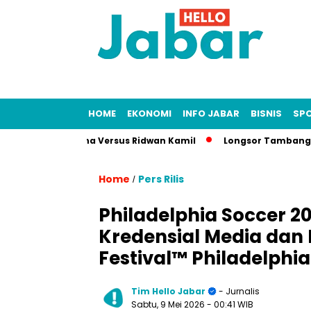
HOME
EKONOMI
INFO JABAR
BISNIS
SP
h Lisa Mariana Versus Ridwan Kamil
Longsor Tambang Gunung 
Home
Pers Rilis
/
Philadelphia Soccer 
Kredensial Media dan
Festival™ Philadelphia
Tim Hello Jabar
- Jurnalis
Sabtu, 9 Mei 2026
- 00:41 WIB