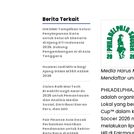
Berita Terkait
HIKSEMI Tampilkan Solusi
Penyimpanan Data
untuk Seluruh Skenario
di Ajang DTI Indonesia
2026, Dukung
Pengembangan AI di Asia
Tenggara
Huawei Jadi Mitra bagi
Media Harus 
Ajang GSMA M360 ASEAN
2026
Mendaftar un
Cision Raih MarTech
PHILADELPHIA
Breakthrough Awards
2026 untuk Pemantauan
adalah organi
dan Analisis Media
Lokal yang b
Sosial, Distribusi Siaran
Pers, dan AEO
Cup™ dalam ke
Soccer 2026 
Fair Finance Asia Desak
Perbankan Hentikan
melakukan lip
Pendanaan untuk Sektor
Hill di Fairmo
Batu Bara di ASEAN