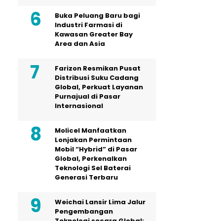
Buka Peluang Baru bagi
Industri Farmasi di
Kawasan Greater Bay
Area dan Asia
Farizon Resmikan Pusat
Distribusi Suku Cadang
Global, Perkuat Layanan
Purnajual di Pasar
Internasional
Molicel Manfaatkan
Lonjakan Permintaan
Mobil “Hybrid” di Pasar
Global, Perkenalkan
Teknologi Sel Baterai
Generasi Terbaru
Weichai Lansir Lima Jalur
Pengembangan
Teknologi secara Global: