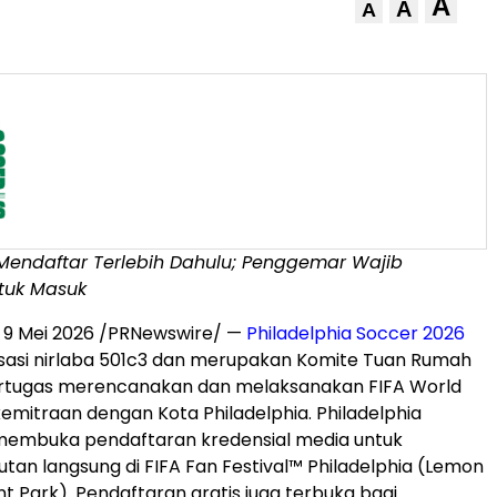
A
A
A
Mendaftar Terlebih Dahulu; Penggemar Wajib
tuk Masuk
,
9 Mei 2026
/PRNewswire/ —
Philadelphia Soccer 2026
sasi nirlaba 501c3 dan merupakan Komite Tuan Rumah
ertugas merencanakan dan melaksanakan FIFA World
mitraan dengan Kota Philadelphia. Philadelphia
membuka pendaftaran kredensial media untuk
utan langsung di FIFA Fan Festival™ Philadelphia (Lemon
unt Park). Pendaftaran gratis juga terbuka bagi