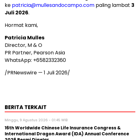
ke
patricia@mullesandocampo.com
paling lambat
3
Juli 2026
.
Hormat kami,
Patricia Mulles
Director, M & O
PR Partner, Pearson Asia
WhatsApp: +6582332360
/PRNewswire —
1 Juli 2026
/
BERITA TERKAIT
Minggu, 9 Agustus 2026 - 01:45 WIB
16th Worldwide Chinese Life Insurance Congress &
International Dragon Award (IDA) Annual Conference
2026 Resmi Digelar