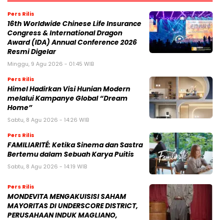
Pers Rilis
16th Worldwide Chinese Life Insurance
Congress & International Dragon
Award (IDA) Annual Conference 2026
Resmi Digelar
Minggu, 9 Agu 2026 - 01:45 WIB
Pers Rilis
Himel Hadirkan Visi Hunian Modern
melalui Kampanye Global “Dream
Home”
Sabtu, 8 Agu 2026 - 14:26 WIB
Pers Rilis
FAMILIARITÉ: Ketika Sinema dan Sastra
Bertemu dalam Sebuah Karya Puitis
Sabtu, 8 Agu 2026 - 14:19 WIB
Pers Rilis
MONDEVITA MENGAKUISISI SAHAM
MAYORITAS DI UNDERSCORE DISTRICT,
PERUSAHAAN INDUK MAGLIANO,