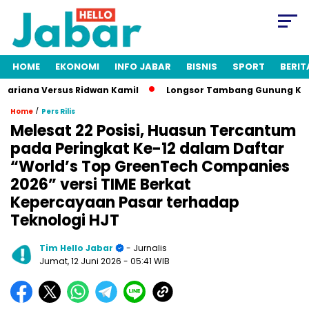
HOME
EKONOMI
INFO JABAR
BISNIS
SPORT
BERIT
ariana Versus Ridwan Kamil
Longsor Tambang Gunung Kuda Ci
/
Home
Pers Rilis
Melesat 22 Posisi, Huasun Tercantum
pada Peringkat Ke-12 dalam Daftar
“World’s Top GreenTech Companies
2026” versi TIME Berkat
Kepercayaan Pasar terhadap
Teknologi HJT
Tim Hello Jabar
- Jurnalis
Jumat, 12 Juni 2026
- 05:41 WIB