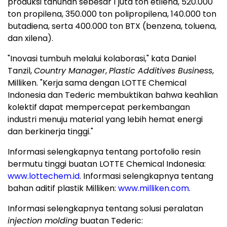
produksi tahunan sebesar 1 juta ton etilena, 520.000
ton propilena, 350.000 ton polipropilena, 140.000 ton
butadiena, serta 400.000 ton BTX (benzena, toluena,
dan xilena).
"Inovasi tumbuh melalui kolaborasi," kata Daniel
Tanzil,
Country Manager
,
Plastic Additives Business
,
Milliken. "Kerja sama dengan LOTTE Chemical
Indonesia dan Tederic membuktikan bahwa keahlian
kolektif dapat mempercepat perkembangan
industri menuju material yang lebih hemat energi
dan berkinerja tinggi."
Informasi selengkapnya tentang portofolio resin
bermutu tinggi buatan LOTTE Chemical Indonesia:
www.lottechem.id
. Informasi selengkapnya tentang
bahan aditif plastik Milliken:
www.milliken.com
.
Informasi selengkapnya tentang solusi peralatan
injection molding
buatan Tederic: