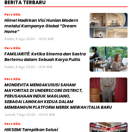
BERITA TERBARU
Pers Rilis
Himel Hadirkan Visi Hunian Modern
melalui Kampanye Global “Dream
Home”
Sabtu, 8 Agu 2026 - 14:26 WIB
Pers Rilis
FAMILIARITÉ: Ketika Sinema dan Sastra
Bertemu dalam Sebuah Karya Puitis
Sabtu, 8 Agu 2026 - 14:19 WIB
Pers Rilis
MONDEVITA MENGAKUISISI SAHAM
MAYORITAS DI UNDERSCORE DISTRICT,
PERUSAHAAN INDUK MAGLIANO,
SEBAGAI LANGKAH KEDUA DALAM
MEMBANGUN PLATFORM MEREK MEWAH ITALIA BARU
Jumat, 7 Agu 2026 - 09:32 WIB
Pers Rilis
HIKSEMI Tampilkan Solusi