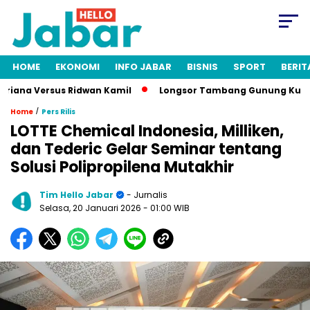
HOME
EKONOMI
INFO JABAR
BISNIS
SPORT
BERIT
ana Versus Ridwan Kamil
Longsor Tambang Gunung Kuda Cireb
/
Home
Pers Rilis
LOTTE Chemical Indonesia, Milliken,
dan Tederic Gelar Seminar tentang
Solusi Polipropilena Mutakhir
Tim Hello Jabar
- Jurnalis
Selasa, 20 Januari 2026
- 01:00 WIB