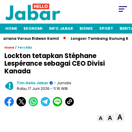
HOME
EKONOMI
INFO JABAR
BISNIS
SPORT
BERIT
riana Versus Ridwan Kamil
Longsor Tambang Gunung Kuda Cir
/
Home
Pers Rilis
Lockton tetapkan Stéphane
Lespérance sebagai CEO Divisi
Kanada
Tim Hello Jabar
- Jurnalis
Rabu, 17 Juni 2026
- 11:16 WIB
A
A
A