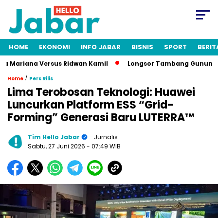
HOME
EKONOMI
INFO JABAR
BISNIS
SPORT
BERIT
ariana Versus Ridwan Kamil
Longsor Tambang Gunung Kuda Cir
/
Home
Pers Rilis
Lima Terobosan Teknologi: Huawei
Luncurkan Platform ESS “Grid-
Forming” Generasi Baru LUTERRA™
Tim Hello Jabar
- Jurnalis
Sabtu, 27 Juni 2026
- 07:49 WIB