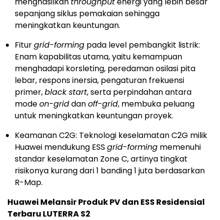
menghasilkan
throughput
energi yang lebih besar
sepanjang siklus pemakaian sehingga
meningkatkan keuntungan.
Fitur
grid-forming
pada level pembangkit listrik:
Enam kapabilitas utama, yaitu kemampuan
menghadapi korsleting, peredaman osilasi pita
lebar, respons inersia, pengaturan frekuensi
primer,
black start
, serta perpindahan antara
mode
on-grid
dan
off-grid
, membuka peluang
untuk meningkatkan keuntungan proyek.
Keamanan C2G: Teknologi keselamatan C2G milik
Huawei mendukung ESS
grid-forming
memenuhi
standar keselamatan Zone C, artinya tingkat
risikonya kurang dari 1 banding 1 juta berdasarkan
R-Map.
Huawei Melansir Produk PV dan ESS Residensial
Terbaru LUTERRA S2