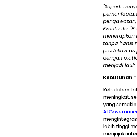
"Seperti bany
pemanfaatan 
pengawasan," 
Eventbrite. "
menerapkan k
tanpa harus
produktivitas
dengan platf
menjadi jauh 
Kebutuhan T
Kebutuhan tat
meningkat, se
yang semakin 
AI Governanc
mengintegras
lebih tinggi 
menjajaki int