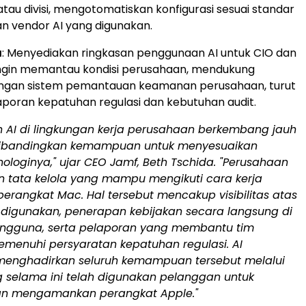
tau divisi, mengotomatiskan konfigurasi sesuai standar
an vendor AI yang digunakan.
a
: Menyediakan ringkasan penggunaan AI untuk CIO dan
ngin memantau kondisi perusahaan, mendukung
engan sistem pemantauan keamanan perusahaan, turut
poran kepatuhan regulasi dan kebutuhan audit.
 AI di lingkungan kerja perusahaan berkembang jauh
dibandingkan kemampuan untuk menyesuaikan
nologinya," ujar CEO Jamf, Beth Tschida. "Perusahaan
tata kelola yang mampu mengikuti cara kerja
i perangkat Mac. Hal tersebut mencakup visibilitas atas
g digunakan, penerapan kebijakan secara langsung di
ngguna, serta pelaporan yang membantu tim
enuhi persyaratan kepatuhan regulasi. AI
enghadirkan seluruh kemampuan tersebut melalui
g selama ini telah digunakan pelanggan untuk
an mengamankan perangkat Apple."