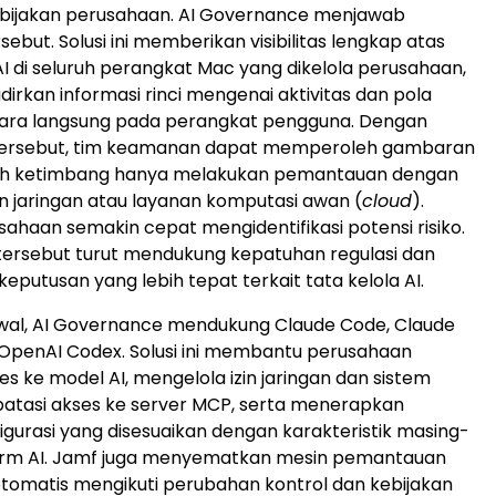
kebijakan perusahaan. AI Governance menjawab
ebut. Solusi ini memberikan visibilitas lengkap atas
 di seluruh perangkat Mac yang dikelola perusahaan,
irkan informasi rinci mengenai aktivitas dan pola
ecara langsung pada perangkat pengguna. Dengan
ersebut, tim keamanan dapat memperoleh gambaran
tuh ketimbang hanya melakukan pemantauan dengan
 jaringan atau layanan komputasi awan (
cloud
).
sahaan semakin cepat mengidentifikasi potensi risiko.
rsebut turut mendukung kepatuhan regulasi dan
eputusan yang lebih tepat terkait tata kelola AI.
wal, AI Governance mendukung Claude Code, Claude
OpenAI Codex. Solusi ini membantu perusahaan
s ke model AI, mengelola izin jaringan dan sistem
atasi akses ke server MCP, serta menerapkan
igurasi yang disesuaikan dengan karakteristik masing-
orm AI. Jamf juga menyematkan mesin pemantauan
tomatis mengikuti perubahan kontrol dan kebijakan