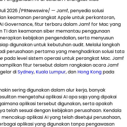
Juli 2026 /PRNewswire/ — Jamf, penyedia solusi
dan keamanan perangkat Apple untuk perkantoran,
I Governance, fitur terbaru dalam Jamf for Mac yang
 TI dan keamanan siber memantau penggunaan
menerapkan kebijakan pengendalian, serta menyusun
siap digunakan untuk kebutuhan audit. Melalui langkah
jadi perusahaan pertama yang menghadirkan solusi tata
ve
pada level sistem operasi untuk perangkat Mac. Jamf
ampilkan fitur tersebut dalam rangkaian acara Jamf
gelar di
Sydney
,
Kuala Lumpur
, dan
Hong Kong
pada
makin sering digunakan dalam alur kerja, banyak
sulitan mengetahui aplikasi AI apa saja yang dipakai
aimana aplikasi tersebut digunakan, serta apakah
a telah sesuai dengan kebijakan perusahaan. Kendala
a mencakup aplikasi AI yang telah disetujui perusahaan,
erbagai aplikasi yang digunakan tanpa pengawasan