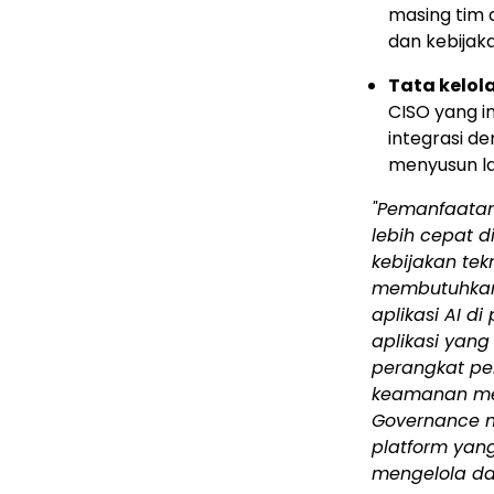
masing tim a
dan kebijak
Tata kelol
CISO yang i
integrasi d
menyusun la
"Pemanfaatan
lebih cepat 
kebijakan tek
membutuhkan 
aplikasi AI d
aplikasi yan
perangkat pe
keamanan mem
Governance m
platform yan
mengelola d