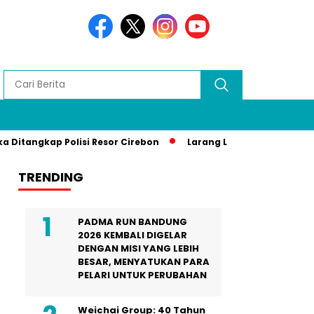
gkap Polisi Resor Cirebon
Larang Liputan Media Lokal di G
TRENDING
PADMA RUN BANDUNG
2026 KEMBALI DIGELAR
DENGAN MISI YANG LEBIH
BESAR, MENYATUKAN PARA
PELARI UNTUK PERUBAHAN
Weichai Group: 40 Tahun