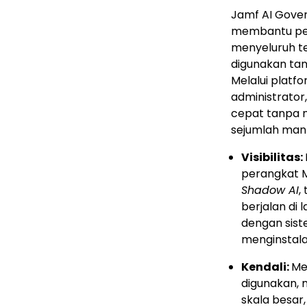
Jamf AI Gover
membantu per
menyeluruh te
digunakan ta
Melalui platf
administrator
cepat tanpa 
sejumlah manf
Visibilitas:
perangkat M
Shadow AI
,
berjalan di
dengan sist
menginstala
Kendali:
Me
digunakan, 
skala besar