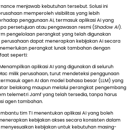
nance menjawab kebutuhan tersebut. Solusi ini
usahaan memperoleh visibilitas yang lebih
rhadap penggunaan AI, termasuk aplikasi AI yang
npa persetujuan atau pengawasan resmi (
Shadow AI
).
orm pengelolaan perangkat yang telah digunakan
, perusahaan dapat menerapkan kebijakan AI secara
memerlukan perangkat lunak tambahan dengan
aat seperti:
Menampilkan aplikasi AI yang digunakan di seluruh
ac milik perusahaan, turut mendeteksi penggunaan
 termasuk agen AI dan model bahasa besar (LLM) yang
 latar belakang maupun melalui perangkat pengembang
em telemetri Jamf yang telah tersedia, tanpa harus
si agen tambahan.
mbantu tim TI menentukan aplikasi AI yang boleh
menerapkan kebijakan akses secara konsisten dalam
, menyesuaikan kebijakan untuk kebutuhan masing-