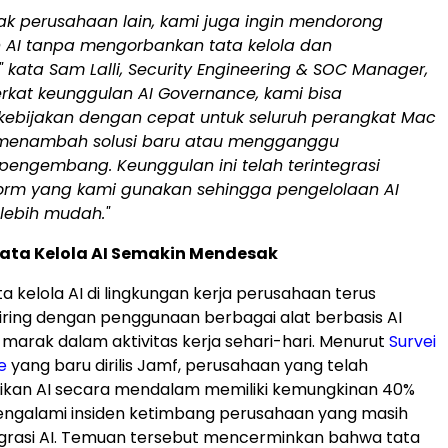
ak perusahaan lain, kami juga ingin mendorong
AI tanpa mengorbankan tata kelola dan
kata Sam Lalli, Security Engineering & SOC Manager,
Berkat keunggulan AI Governance, kami bisa
ebijakan dengan cepat untuk seluruh perangkat Mac
 menambah solusi baru atau mengganggu
 pengembang. Keunggulan ini telah terintegrasi
orm yang kami gunakan sehingga pengelolaan AI
lebih mudah."
ata Kelola AI Semakin Mendesak
a kelola AI di lingkungan kerja perusahaan terus
iring dengan penggunaan berbagai alat berbasis AI
marak dalam aktivitas kerja sehari-hari. Menurut
Survei
e
yang baru dirilis Jamf, perusahaan yang telah
ikan AI secara mendalam memiliki kemungkinan 40%
mengalami insiden ketimbang perusahaan yang masih
egrasi AI. Temuan tersebut mencerminkan bahwa tata