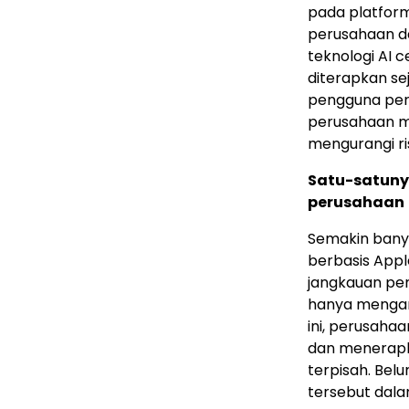
pada platform
perusahaan da
teknologi AI 
diterapkan s
pengguna pert
perusahaan me
mengurangi ri
Satu-satunya
perusahaan
Semakin banya
berbasis Apple
jangkauan pe
hanya mengan
ini, perusaha
dan menerapka
terpisah. Bel
tersebut dala