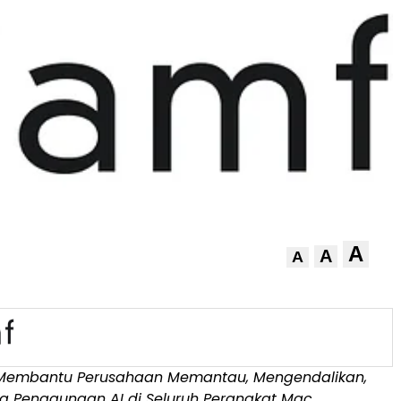
A
A
A
ni Membantu Perusahaan Memantau, Mengendalikan,
a Penggunaan AI di Seluruh Perangkat Mac