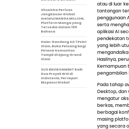
atau di luar 
Shueisha Perluas
tantangan ters
Jangkauan Global
penggunaan AI
melalui MANGA MILLION,
Platform Manga yang
serta menghad
Tersedia dalam 100
aplikasi AI s
Bahasa
pendekatan t
Haier Gandeng AO 1 Point
yang lebih u
Slam, Buka Peluang bagi
Petenis Komunitas
mengandalkan
Tampil di Ajang Grand
Hasilnya, peru
Slam
Kemampuan te
SUS ENVIRONMENT Raih
pengambilan k
Dua Proyek WtE di
Indonesia, Percepat
Ekspansi Global
Pada tahap a
Desktop, dan 
mengatur akse
berkas, memb
berbagai konf
masing platf
yang secara o