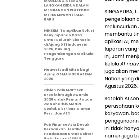
MAGLIANO, SEBAGAI
LANGKAH KEDUA DALAM
MEMBANGUN PLATFORM
SINGAPURA, 1 
MEREK MEWAH ITALIA
pengelolaan 
BARU
meluncurkan A
HIKSEMI Tampilkan Solusi
membantu tim
Penyimpanan Data
untuk Seluruh Skenario
aplikasi AI, 
di Ajang DTI Indonesia
laporan yang 
2026, Dukung
Pengembangan AI di Asia
ini, Jamf men
Tenggara
kelola
AI nati
Huawei Jadi Mitra bagi
juga akan men
Ajang GSMA M360 ASEAN
Nation yang di
2026
Agustus 2026.
Cision Raih MarTech
Breakthrough Awards
Setelah AI se
2026 untuk Pemantauan
dan Analisis Media
perusahaan ke
Sosial, Distribusi Siaran
karyawan, bag
Pers, dan AEO
penggunaanny
Fair Finance Asia Desak
ini tidak hany
Perbankan Hentikan
Pendanaan untuk Sektor
namun juga b
Batu Bara di ASEAN