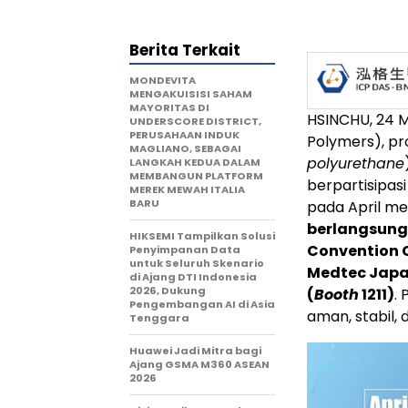
Berita Terkait
MONDEVITA
MENGAKUISISI SAHAM
MAYORITAS DI
HSINCHU
,
24 
UNDERSCORE DISTRICT,
PERUSAHAAN INDUK
Polymers), p
MAGLIANO, SEBAGAI
polyurethane
LANGKAH KEDUA DALAM
MEMBANGUN PLATFORM
berpartisipas
MEREK MEWAH ITALIA
BARU
pada April me
berlangsung 
HIKSEMI Tampilkan Solusi
Convention C
Penyimpanan Data
untuk Seluruh Skenario
Medtec Japan
di Ajang DTI Indonesia
2026, Dukung
(
Booth
1211)
.
Pengembangan AI di Asia
aman, stabil,
Tenggara
Huawei Jadi Mitra bagi
Ajang GSMA M360 ASEAN
2026