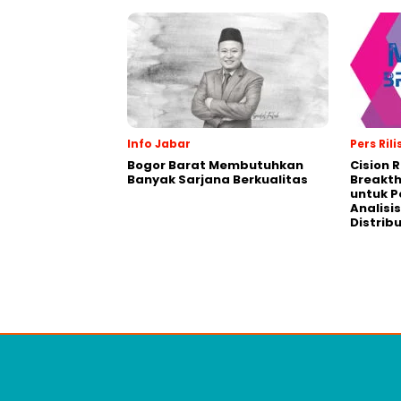
Info Jabar
Pers Rili
Bogor Barat Membutuhkan
Cision 
Banyak Sarjana Berkualitas
Breakt
untuk 
Analisis
Distrib