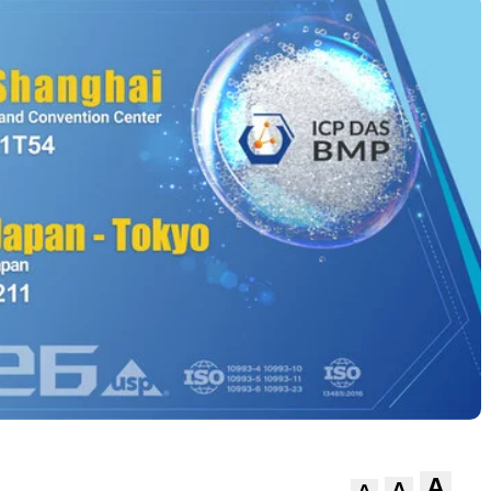
A
A
A