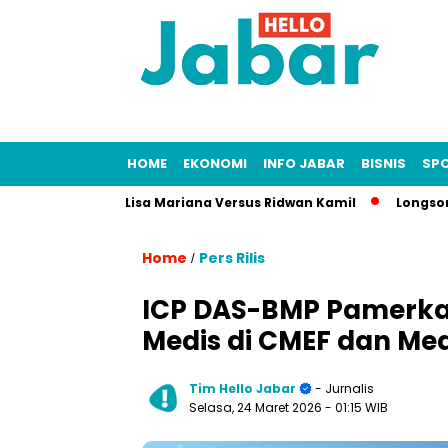
HOME
EKONOMI
INFO JABAR
BISNIS
SP
Kasus Fitnah Lisa Mariana Versus Ridwan Kamil
Longsor Tamba
Home
Pers Rilis
/
ICP DAS-BMP Pamerkan
Medis di CMEF dan Me
Tim Hello Jabar
- Jurnalis
Selasa, 24 Maret 2026
- 01:15 WIB