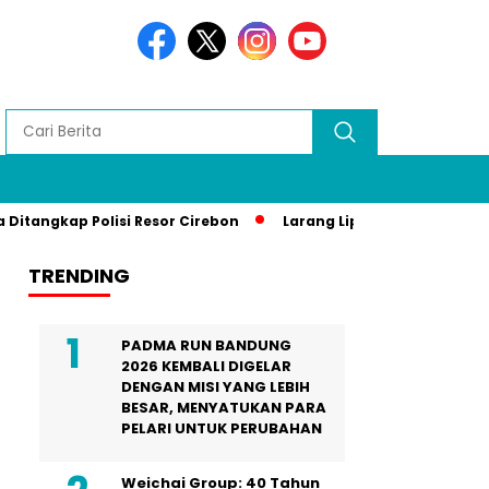
kap Polisi Resor Cirebon
Larang Liputan Media Lokal di Ga
TRENDING
PADMA RUN BANDUNG
2026 KEMBALI DIGELAR
DENGAN MISI YANG LEBIH
BESAR, MENYATUKAN PARA
PELARI UNTUK PERUBAHAN
Weichai Group: 40 Tahun