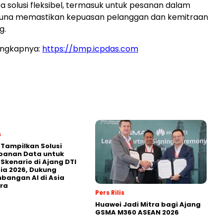
ta solusi fleksibel, termasuk untuk pesanan dalam
, guna memastikan kepuasan pelanggan dan kemitraan
g.
engkapnya:
https://bmp.icpdas.com
s
 Tampilkan Solusi
panan Data untuk
 Skenario di Ajang DTI
ia 2026, Dukung
angan AI di Asia
ra
Pers Rilis
Huawei Jadi Mitra bagi Ajang
GSMA M360 ASEAN 2026