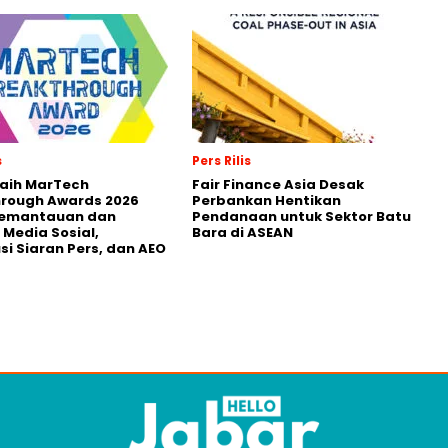
s
Pers Rilis
Raih MarTech
Fair Finance Asia Desak
hrough Awards 2026
Perbankan Hentikan
Pemantauan dan
Pendanaan untuk Sektor Batu
 Media Sosial,
Bara di ASEAN
usi Siaran Pers, dan AEO