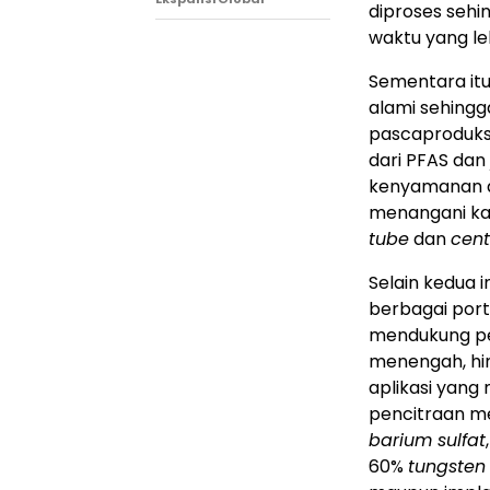
diproses sehi
waktu yang le
Sementara itu
alami sehingg
pascaproduksi
dari PFAS dan
kenyamanan da
menangani ka
tube
dan
cent
Selain kedua 
berbagai porto
mendukung pe
menengah, hin
aplikasi yan
pencitraan m
barium sulfat
60%
tungsten