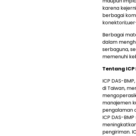
maupun implan
karena kejern
berbagai komp
konektoriLuer
Berbagai mat
dalam menghad
serbaguna, s
memenuhi keb
Tentang ICP
ICP DAS-BMP,
di Taiwan, mem
mengoperasik
manajemen kua
pengalaman da
ICP DAS-BMP 
meningkatkan
pengiriman. I