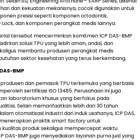
. Selain itu, Engineering Arothane™ EARP Series, dikenal
ihan dan kekuatan mekanisnya, cocok digunakan untuk
onen presisi seperti komponen ortodontik,
-Lock, dan komponen perangkat medis lainnya.
erial tersebut mencerminkan komitmen ICP DAS-BMP
irkan solusi TPU yang lebih aman, andal, dan
ekaligus membantu produsen perangkat medis
utuhan sektor kesehatan yang terus berkembang.
 DAS-BMP
 produsen dan pemasok TPU terkemuka yang berbasis
peroleh sertifikasi ISO 13485. Perusahaan ini juga
an laboratorium khusus yang berfokus pada
litas. Selain memanfaatkan lebih dari 30 tahun
lam otomatisasi industri dari induk usahanya, ICP DAS,
menerapkan praktik
smart factory
untuk
 kualitas produk sekaligus mempercepat waktu
CP DAS-BMP juga menyediakan layanan purna jual yang