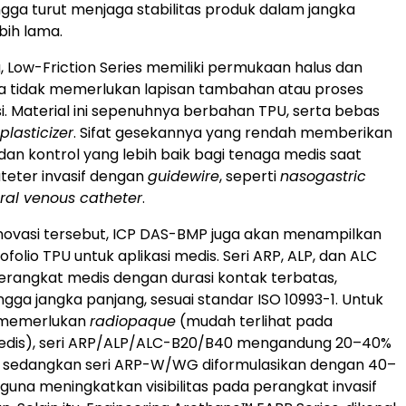
ngga turut menjaga stabilitas produk dalam jangka
bih lama.
, Low-Friction Series memiliki permukaan halus dan
a tidak memerlukan lapisan tambahan atau proses
. Material ini sepenuhnya berbahan TPU, serta bebas
plasticizer
. Sifat gesekannya yang rendah memberikan
n kontrol yang lebih baik bagi tenaga medis saat
teter invasif dengan
guidewire
, seperti
nasogastric
ral venous catheter
.
inovasi tersebut, ICP DAS-BMP juga akan menampilkan
folio TPU untuk aplikasi medis. Seri ARP, ALP, dan ALC
rangkat medis dengan durasi kontak terbatas,
gga jangka panjang, sesuai standar ISO 10993-1. Untuk
g memerlukan
radiopaque
(mudah terlihat pada
edis), seri ARP/ALP/ALC-B20/B40 mengandung 20–40%
, sedangkan seri ARP-W/WG diformulasikan dengan 40–
guna meningkatkan visibilitas pada perangkat invasif