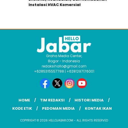
Instalasi HVAC Komersial
Graha Media Center,
Bogor - Indonesia
redaksihallo@gmail.com
+6285315557788 | +6281297176001
HOME
TIM REDAKSI
HISTORI MEDIA
KODE ETIK
PEDOMAN MEDIA
KONTAK IKAN
COPYRIGHT © 2026 HELLOJABAR.COM - ALL RIGHTS RESERVED