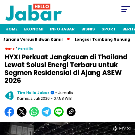
HOME
EKONOMI
INFO JABAR
BISNIS
SPORT
BERIT
ariana Versus Ridwan Kamil
Longsor Tambang Gunung Kuda Ci
/
Home
Pers Rilis
HYXI Perkuat Jangkauan di Thailand
Lewat Solusi Energi Terbaru untuk
Segmen Residensial di Ajang ASEW
2026
Tim Hello Jabar
- Jurnalis
Kamis, 2 Juli 2026
- 07:58 WIB