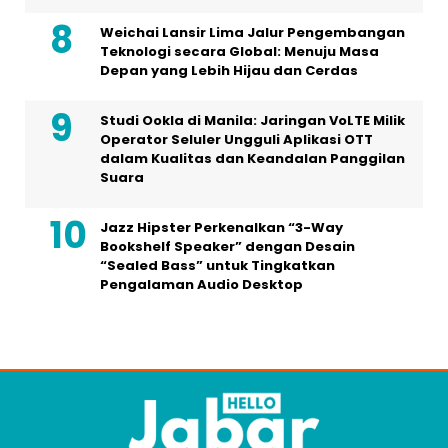
Weichai Lansir Lima Jalur Pengembangan
Teknologi secara Global: Menuju Masa
Depan yang Lebih Hijau dan Cerdas
Studi Ookla di Manila: Jaringan VoLTE Milik
Operator Seluler Ungguli Aplikasi OTT
dalam Kualitas dan Keandalan Panggilan
Suara
Jazz Hipster Perkenalkan “3-Way
Bookshelf Speaker” dengan Desain
“Sealed Bass” untuk Tingkatkan
Pengalaman Audio Desktop