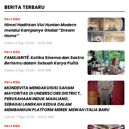
BERITA TERBARU
Pers Rilis
Himel Hadirkan Visi Hunian Modern
melalui Kampanye Global “Dream
Home”
Sabtu, 8 Agu 2026 - 14:26 WIB
Pers Rilis
FAMILIARITÉ: Ketika Sinema dan Sastra
Bertemu dalam Sebuah Karya Puitis
Sabtu, 8 Agu 2026 - 14:19 WIB
Pers Rilis
MONDEVITA MENGAKUISISI SAHAM
MAYORITAS DI UNDERSCORE DISTRICT,
PERUSAHAAN INDUK MAGLIANO,
SEBAGAI LANGKAH KEDUA DALAM
MEMBANGUN PLATFORM MEREK MEWAH ITALIA BARU
Jumat, 7 Agu 2026 - 09:32 WIB
Pers Rilis