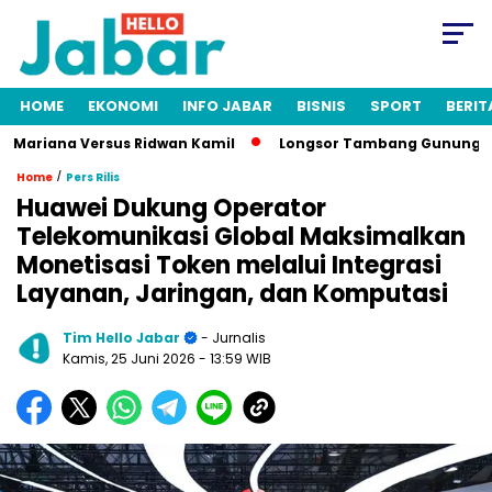
HOME
EKONOMI
INFO JABAR
BISNIS
SPORT
BERIT
ariana Versus Ridwan Kamil
Longsor Tambang Gunung Kuda Cir
/
Home
Pers Rilis
Huawei Dukung Operator
Telekomunikasi Global Maksimalkan
Monetisasi Token melalui Integrasi
Layanan, Jaringan, dan Komputasi
Tim Hello Jabar
- Jurnalis
Kamis, 25 Juni 2026
- 13:59 WIB