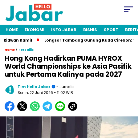
HOME
EKONOMI
INFO JABAR
BISNIS
SPORT
BERIT
idwan Kamil
Longsor Tambang Gunung Kuda Cirebon: 19 Orang
/
Home
Pers Rilis
Hong Kong Hadirkan PUMA HYROX
World Championships ke Asia Pasifik
untuk Pertama Kalinya pada 2027
Tim Hello Jabar
- Jurnalis
Senin, 22 Juni 2026
- 11:02 WIB