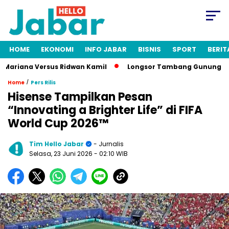
HOME
EKONOMI
INFO JABAR
BISNIS
SPORT
BERIT
ariana Versus Ridwan Kamil
Longsor Tambang Gunung Kuda Ci
/
Home
Pers Rilis
Hisense Tampilkan Pesan
“Innovating a Brighter Life” di FIFA
World Cup 2026™
Tim Hello Jabar
- Jurnalis
Selasa, 23 Juni 2026
- 02:10 WIB