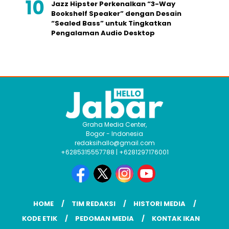
Jazz Hipster Perkenalkan “3-Way
Bookshelf Speaker” dengan Desain
“Sealed Bass” untuk Tingkatkan
Pengalaman Audio Desktop
Graha Media Center,
Bogor - Indonesia
redaksihallo@gmail.com
+6285315557788 | +6281297176001
HOME
TIM REDAKSI
HISTORI MEDIA
KODE ETIK
PEDOMAN MEDIA
KONTAK IKAN