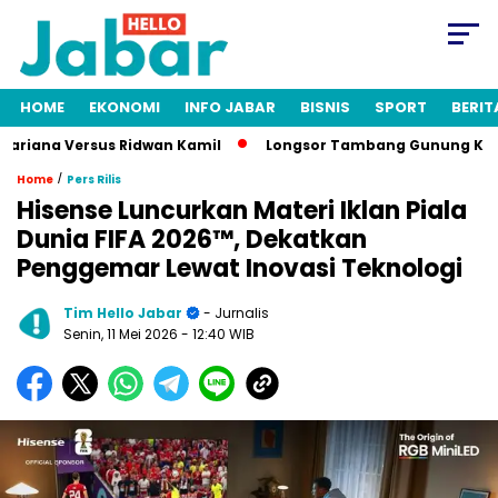
HOME
EKONOMI
INFO JABAR
BISNIS
SPORT
BERIT
riana Versus Ridwan Kamil
Longsor Tambang Gunung Kuda Cire
/
Home
Pers Rilis
Hisense Luncurkan Materi Iklan Piala
Dunia FIFA 2026™, Dekatkan
Penggemar Lewat Inovasi Teknologi
Tim Hello Jabar
- Jurnalis
Senin, 11 Mei 2026
- 12:40 WIB